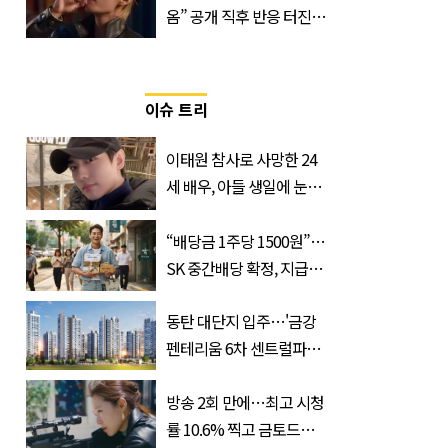
옴” 공개 직후 반응 터진
진로 뷔 캠페인 영상
이슈 트리
이태원 참사로 사망한 24
세 배우, 아들 생일에 눈물
쏟은 어머니
“배당금 1주당 1500원”…
SK 중간배당 확정, 지급일
과 대상은?
동탄 대단지 입주…'금강
펜테리움 6차 센트럴파크'
무순위 청약 시작, 분양가
는?
방송 2회 만에…최고 시청
률 10.6% 찍고 금토드라