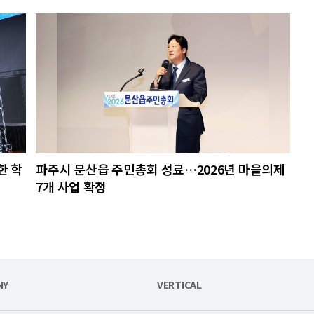
한 학
파주시 문산읍 주민총회 성료…2026년 마을의제
7개 사업 확정
NY
VERTICAL