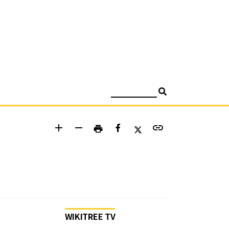
검색
add
remove
link
print
WIKITREE TV