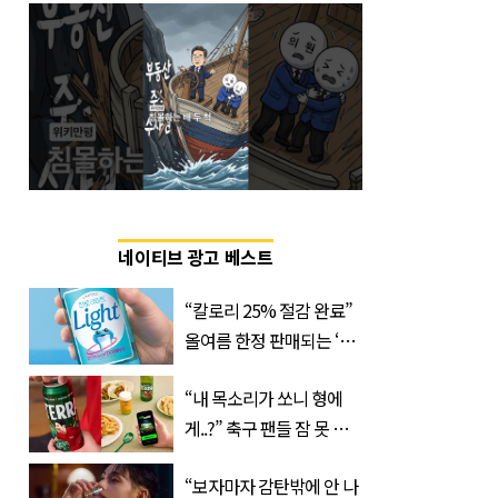
네이티브 광고 베스트
“칼로리 25% 절감 완료”
올여름 한정 판매되는 ‘최
저 칼로리 소주’ 나왔다
“내 목소리가 쏘니 형에
게..?” 축구 팬들 잠 못 들
게 할 테라의 역대급 이벤
“보자마자 감탄밖에 안 나
트