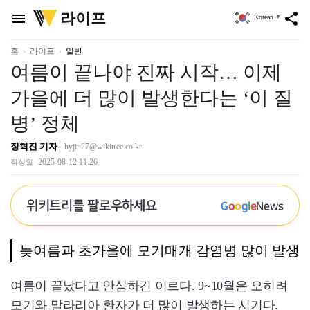
위
라이프
menu
share
Korean
▼
키
트
리
홈
라이프
일반
여름이 끝나야 진짜 시작… 이제
가을에 더 많이 발생한다는 ‘이 질
병’ 정체
정혁진 기자
hyjin27@wikitree.co.kr
2025-08-12 11:26
작성일
위키트리를 팔로우하세요
G
o
o
g
l
e
News
늦여름과 초가을에 모기매개 감염병 많이 발생
여름이 끝났다고 안심하긴 이르다. 9~10월은 오히려
모기와 말라리아 환자가 더 많이 발생하는 시기다.