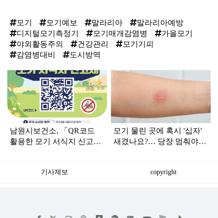
모기
모기예보
말라리아
말라리아예방
디지털모기측정기
모기매개감염병
가을모기
야외활동주의
건강관리
모기기피
감염병대비
도시방역
탑
라
인
남원시보건소, 「QR코드
모기 물린 곳에 혹시 '십자'
활용한 모기 서식지 신고
새겼나요?… 당장 멈춰야
제」 활용하세요
하는 이유
기사제보
copyright
저