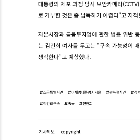
대통령의 체포 과정 당시 보안카메라(CCTV
로 거부한 것은 좀 납득하기 어렵다"고 지적
자본시장과 금융투자업에 관한 법률 위반 등
는 김건희 여사를 두고는 "구속 가능성이 매우
생각한다"고 예상했다.
조국특별사면
이재명대통령지지율
광복절사면
정
김건희구속
족둑
전현희
기사제보
copyright