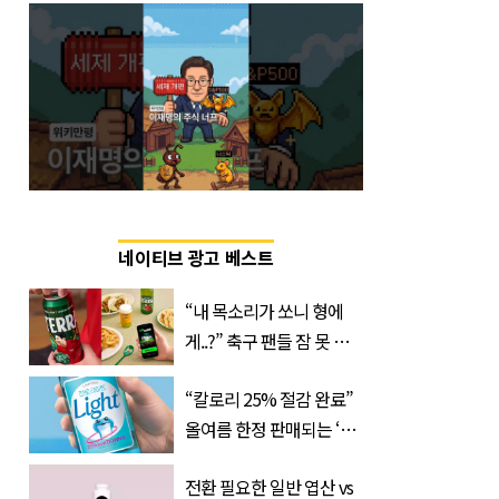
네이티브 광고 베스트
“내 목소리가 쏘니 형에
게..?” 축구 팬들 잠 못 들
게 할 테라의 역대급 이벤
“칼로리 25% 절감 완료”
트
올여름 한정 판매되는 ‘최
저 칼로리 소주’ 나왔다
전환 필요한 일반 엽산 vs