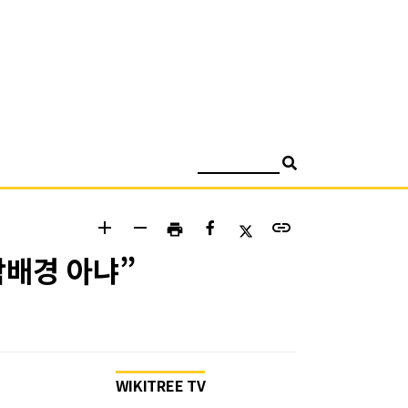
검색
add
remove
link
print
락배경 아냐”
WIKITREE TV