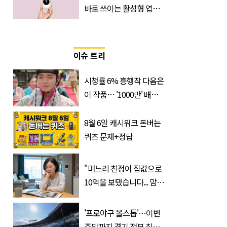
바로 쓰이는 활성형 엽
산… 차이는?
‘Quatrefolic®’ 주목
이슈 트리
시청률 6% 흥행작 다음은
이 작품… '1000만' 배우
출연 한국 드라마
8월 6일 캐시워크 돈버는
퀴즈 문제+정답
"며느리 친정이 집값으로
10억을 보탰습니다... 맘이
불편하네요"
'프로야구 올스톱'…이번
주말까지 경기 전부 취소,