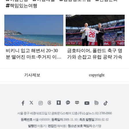
책임있는여행
탑
라
인
비키니 입고 해변서 20~30
금호타이어, 폴란드 축구 명
분 떨어진 마트·주거지 이동
가와 손잡고 유럽 공략 가속
피서객 목격담 속출, 반응
폭발
기사제보
copyright
저
페
인
위
틱
작
이
스
키
톡
권
스
타
트
서울 중구 세종대로22길 12 광화문 G스퀘어 12층 (주)소셜뉴스 | 02-3789-8900
정
북
그
리
보
등록번호
서울 아01019 |
등록일자
2009. 11. 10 |
최초 발행일
2010. 02. 02
램
유
튜
발행인
이동기 |
편집인
채석원 |
청소년 보호 책임자
손기영