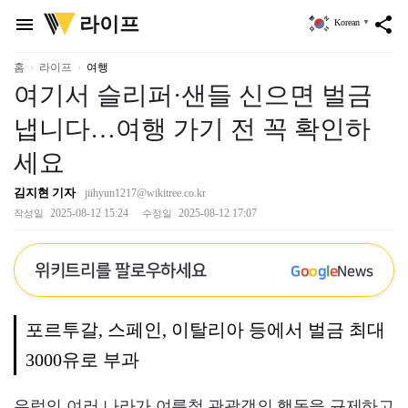
위
라이프
menu
share
Korean
▼
키
트
리
홈
라이프
여행
여기서 슬리퍼·샌들 신으면 벌금
냅니다…여행 가기 전 꼭 확인하
세요
김지현 기자
jiihyun1217@wikitree.co.kr
2025-08-12 15:24
2025-08-12 17:07
작성일
수정일
위키트리를 팔로우하세요
G
o
o
g
l
e
News
포르투갈, 스페인, 이탈리아 등에서 벌금 최대
3000유로 부과
유럽의 여러 나라가 여름철 관광객의 행동을 규제하고