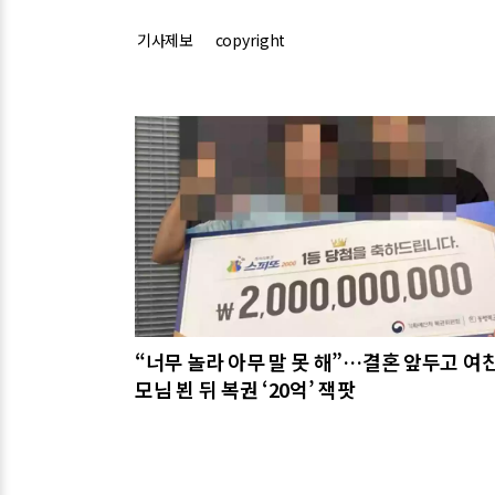
기사제보
copyright
관련기사
“너무 놀라 아무 말 못 해”…결혼 앞두고 여친
모님 뵌 뒤 복권 ‘20억’ 잭팟