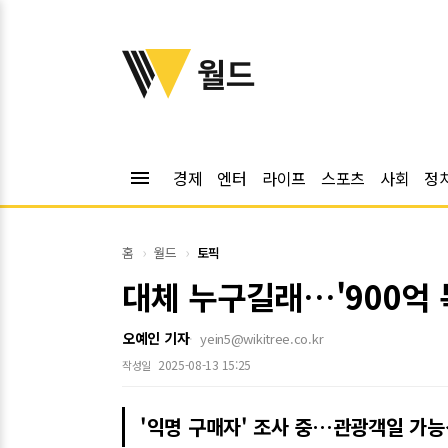
위키트리
월드
menu
경제
엔터
라이프
스포츠
사회
정
홈
월드
토픽
대체 누구길래…'900억 
오예인 기자
yein5@wikitree.co.kr
2025-08-13 15:25
작성일
'익명 구매자' 조사 중…관광객일 가능