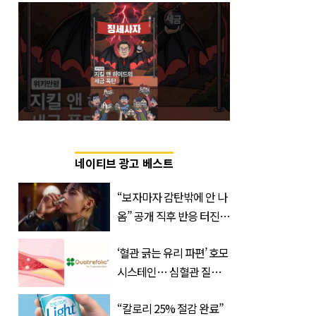
네이티브 광고 베스트
“보자마자 감탄밖에 안 나
옴” 공개 직후 반응 터진
진로 뷔 캠페인 영상
‘혈관 긁는 유리 파편’ 호모
시스테인… 심혈관 질환
으로 사망 위험 부른다
“칼로리 25% 절감 완료”