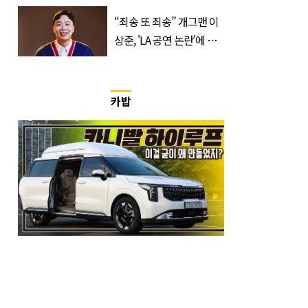
에서 장바구니에 담는 간
식 3종
“죄송 또 죄송” 개그맨 이
상준, 'LA 공연 논란'에 고
개 숙였다…무슨 일
카밥