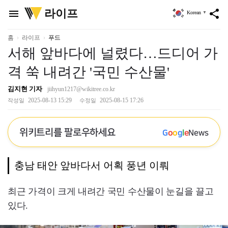
위
라이프
menu
share
Korean
▼
키
트
리
홈
라이프
푸드
서해 앞바다에 널렸다…드디어 가
격 쑥 내려간 '국민 수산물'
김지현 기자
jiihyun1217@wikitree.co.kr
2025-08-13 15:29
2025-08-15 17:26
작성일
수정일
위키트리를 팔로우하세요
G
o
o
g
l
e
News
충남 태안 앞바다서 어획 풍년 이뤄
최근 가격이 크게 내려간 국민 수산물이 눈길을 끌고
있다.