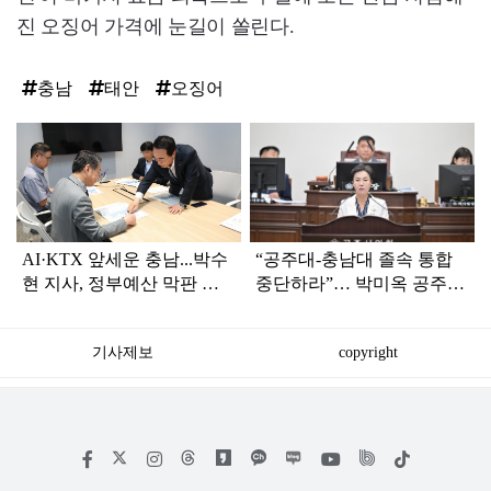
진 오징어 가격에 눈길이 쏠린다.
충남
태안
오징어
탑
라
인
AI·KTX 앞세운 충남...박수
“공주대-충남대 졸속 통합
현 지사, 정부예산 막판 설
중단하라”… 박미옥 공주시
득전 총력
의원, 글로컬 D등급·지역 소
멸 경고
기사제보
copyright
저
페
인
위
틱
작
이
스
키
톡
권