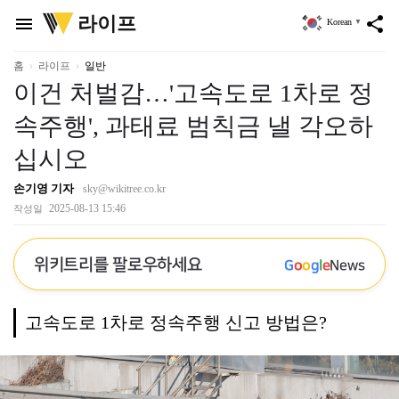
위
라이프
menu
share
Korean
▼
키
트
리
홈
라이프
일반
이건 처벌감…'고속도로 1차로 정
속주행', 과태료 범칙금 낼 각오하
십시오
손기영 기자
sky@wikitree.co.kr
2025-08-13 15:46
작성일
위키트리를 팔로우하세요
G
o
o
g
l
e
News
고속도로 1차로 정속주행 신고 방법은?