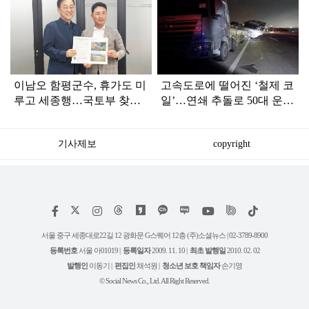
탑
라
인
이남오 함평군수, 휴가도 미
고속도로에 떨어진 ‘철제 코
루고 세종행…국토부 찾아
일’…연쇄 추돌로 50대 운전
핵심 현안 건의
자 참변
기사제보
copyright
저
페
인
위
틱
작
이
스
키
톡
권
스
타
트
서울 중구 세종대로22길 12 광화문 G스퀘어 12층 (주)소셜뉴스 | 02-3789-8900
정
북
그
리
보
등록번호
서울 아01019 |
등록일자
2009. 11. 10 |
최초 발행일
2010. 02. 02
램
유
튜
발행인
이동기 |
편집인
채석원 |
청소년 보호 책임자
손기영
브
© Social News Co., Ltd. All Right Reserved.