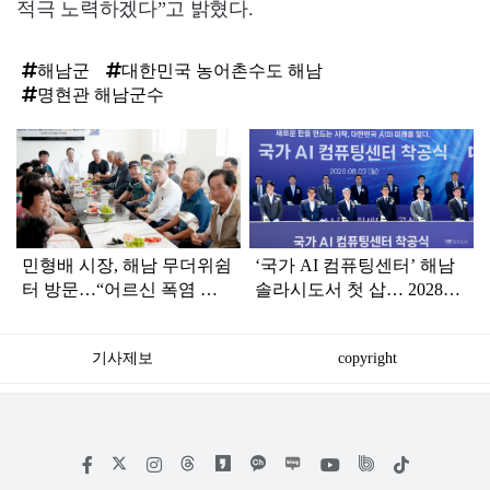
적극 노력하겠다”고 밝혔다.
해남군
대한민국 농어촌수도 해남
명현관 해남군수
탑
라
인
민형배 시장, 해남 무더위쉼
‘국가 AI 컴퓨팅센터’ 해남
터 방문…“어르신 폭염 피
솔라시도서 첫 삽… 2028년
해 예방 총력”
완공
기사제보
copyright
저
페
인
위
틱
작
이
스
키
톡