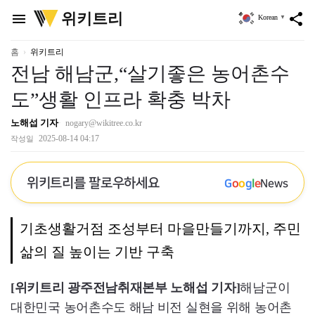
위
위키트리
menu
share
Korean
▼
키
트
리
홈
위키트리
전남 해남군,“살기좋은 농어촌수
도”생활 인프라 확충 박차
노해섭 기자
nogary@wikitree.co.kr
2025-08-14 04:17
작성일
위키트리를 팔로우하세요
G
o
o
g
l
e
News
기초생활거점 조성부터 마을만들기까지, 주민
삶의 질 높이는 기반 구축
[위키트리 광주전남취재본부 노해섭 기자]
해남군이
대한민국 농어촌수도 해남 비전 실현을 위해 농어촌