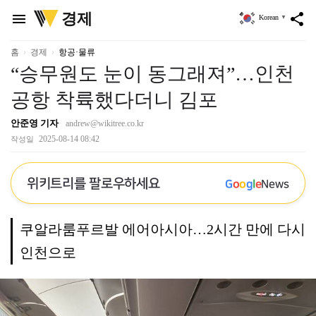
위
경제
menu
share
Korean
▼
키
트
리
홈
경제
항공·물류
“승무원도 눈이 동그래져”…인천
공항 착륙했다더니 김포
안준영 기자
andrew@wikitree.co.kr
2025-08-14 08:42
작성일
위키트리를 팔로우하세요
G
o
o
g
l
e
News
쿠알라룸푸르발 에어아시아…2시간 만에 다시
인천으로