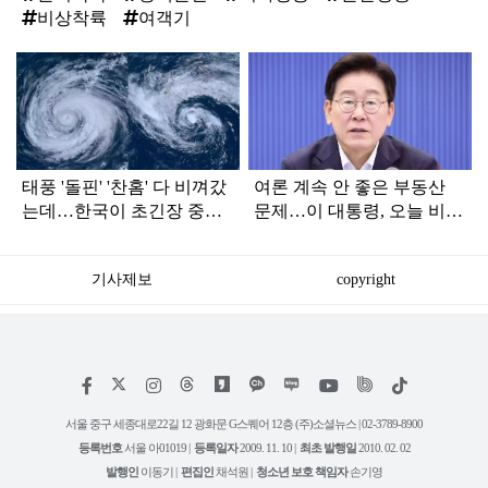
비상착륙
여객기
탑
라
인
태풍 '돌핀' '찬홈' 다 비껴갔
여론 계속 안 좋은 부동산
는데…한국이 초긴장 중인
문제…이 대통령, 오늘 비공
이유
개로 ‘이것’ 진행한다
기사제보
copyright
저
페
인
위
틱
작
이
스
키
톡
권
스
타
트
서울 중구 세종대로22길 12 광화문 G스퀘어 12층 (주)소셜뉴스 | 02-3789-8900
정
북
그
리
보
등록번호
서울 아01019 |
등록일자
2009. 11. 10 |
최초 발행일
2010. 02. 02
램
유
튜
발행인
이동기 |
편집인
채석원 |
청소년 보호 책임자
손기영