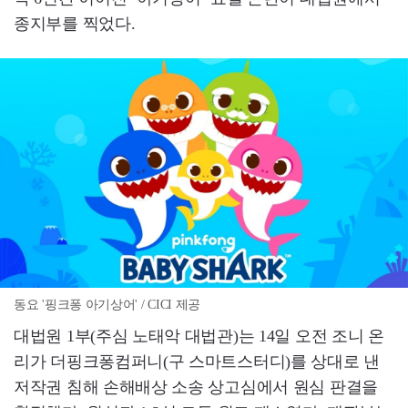
종지부를 찍었다.
동요 '핑크퐁 아기상어' / CICI 제공
대법원 1부(주심 노태악 대법관)는 14일 오전 조니 온
리가 더핑크퐁컴퍼니(구 스마트스터디)를 상대로 낸
저작권 침해 손해배상 소송 상고심에서 원심 판결을