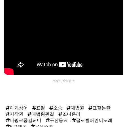
유튜브, SBS 뉴스
아기상어
표절
소송
대법원
표절논란
저작권
대법원판결
조니온리
더핑크퐁컴퍼니
구전동요
글로벌어린이노래
K콘텐츠
음원소송