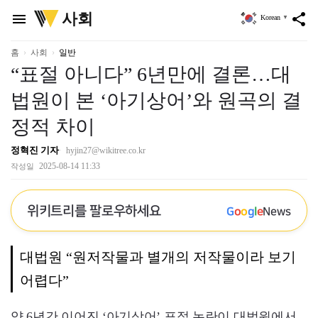
위
사회
menu
share
Korean
▼
키
트
리
홈
사회
일반
“표절 아니다” 6년만에 결론…대
법원이 본 ‘아기상어’와 원곡의 결
정적 차이
정혁진 기자
hyjin27@wikitree.co.kr
2025-08-14 11:33
작성일
위키트리를 팔로우하세요
G
o
o
g
l
e
News
대법원 “원저작물과 별개의 저작물이라 보기
어렵다”
약 6년간 이어진 ‘아기상어’ 표절 논란이 대법원에서