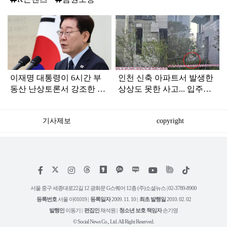
탑
라
인
이재명 대통령이 6시간 부
인천 신축 아파트서 발생한
동산 난상토론서 강조한 내
상상도 못한 사고... 입주민
용... 13일 최종 대책 발표되
아닌 사람들마저 '충격'
나
기사제보
copyright
저
페
인
위
틱
작
이
스
키
톡
권
스
타
트
서울 중구 세종대로22길 12 광화문 G스퀘어 12층 (주)소셜뉴스 | 02-3789-8900
정
북
그
리
보
등록번호
서울 아01019 |
등록일자
2009. 11. 10 |
최초 발행일
2010. 02. 02
램
유
튜
발행인
이동기 |
편집인
채석원 |
청소년 보호 책임자
손기영
브
© Social News Co., Ltd. All Right Reserved.