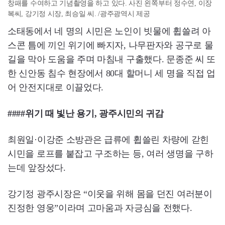
창패를 수여하고 기념촬영을 하고 있다. 사진 왼쪽부터 정수연, 이장
복씨, 강기정 시장, 최승일 씨. /광주광역시 제공
소태동에서 네 명의 시민은 노인이 빗물에 휩쓸려 아
스콘 틈에 끼인 위기에 빠지자, 나무판자와 공구로 물
길을 막아 도움을 주며 마침내 구출했다. 문종준 씨 또
한 신안동 침수 현장에서 80대 할머니 세 명을 직접 업
어 안전지대로 이끌었다.
####위기 때 빛난 용기, 광주시민의 귀감
최원일·이강준 소방관은 급류에 휩쓸린 차량에 갇힌
시민을 로프를 붙잡고 구조하는 등, 여러 생명을 구하
는데 앞장섰다.
강기정 광주시장은 “이웃을 위해 몸을 던진 여러분이
진정한 영웅”이라며 고마움과 자긍심을 전했다.