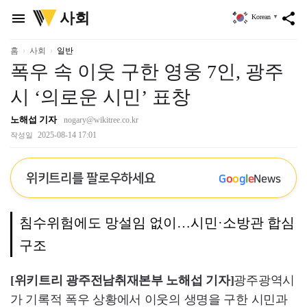
위
사회
menu
share
Korean
▼
키
트
리
홈
사회
일반
폭우 속 이웃 구한 영웅 7인, 광주
시 ‘의로운 시민’ 표창
노해섭 기자
nogary@wikitree.co.kr
2025-08-14 17:01
작성일
위키트리를 팔로우하세요
G
o
o
g
l
e
News
침수위험에도 망설임 없이…시민·소방관 합심
구조
[위키트리 광주전남취재본부 노해섭 기자]
광주광역시
가 기록적 폭우 상황에서 이웃의 생명을 구한 시민과