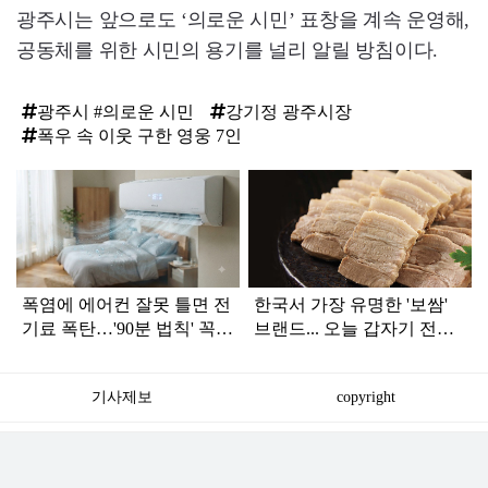
광주시는 앞으로도 ‘의로운 시민’ 표창을 계속 운영해,
공동체를 위한 시민의 용기를 널리 알릴 방침이다.
광주시 #의로운 시민
강기정 광주시장
폭우 속 이웃 구한 영웅 7인
탑
라
인
폭염에 에어컨 잘못 틀면 전
한국서 가장 유명한 '보쌈'
기료 폭탄…'90분 법칙' 꼭
브랜드... 오늘 갑자기 전해
확인하세요
진 안 좋은 소식
기사제보
copyright