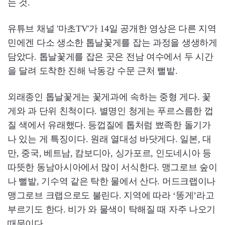
는 것.
유튜브 채널 '마초TV'가 14일 공개한 영상은 다른 지역
민에겐 다소 생소한 톱날꽃게를 잡는 과정을 생생하게
담았다. 톱날꽃게를 잡은 곳은 전남 여수에서 두 시간
을 달려 도착한 진해 낙동강 수문 근처 뻘밭.
외래종인 톱날꽃게는 꽃게과에 속하는 중형 게다. 꽃
게와 과 단위 친척이다. 별명인 청게는 푸르스름한 껍
질 색에서 유래했다. 등껍질에 톱처럼 뾰족한 돌기가
나 있는 게 특징이다. 원래 열대성 바닷게다. 일본, 대
만, 중국, 베트남, 캄보디아, 싱가포르, 인도네시아 등
따뜻한 동남아시아에서 많이 서식한다. 맹그로브 숲이
나 뻘밭, 기수역 같은 탁한 물에서 산다. 머드크랩이나
맹그로브 크랩으로도 불린다. 지역에 따라 ‘똥게’라고
부르기도 한다. 비가 와 물색이 탁해질 때 자주 나오기
때문이다.