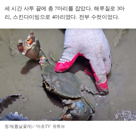
세 시간 사투 끝에 총 7마리를 잡았다. 해루질로 3마
리, 스킨다이빙으로 4마리였다. 전부 수컷이었다.
청게(톱날꽃게) / '마초TV' 유튜브