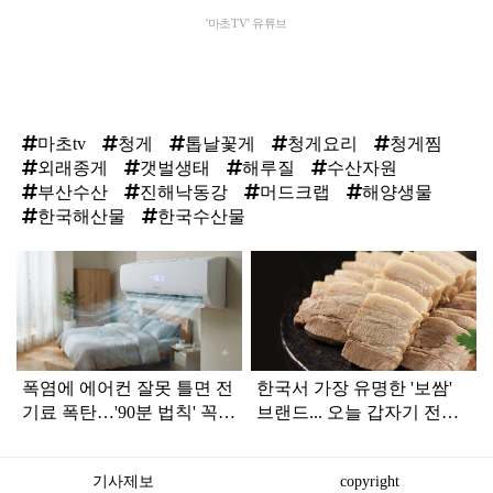
'마초TV' 유튜브
마초tv
청게
톱날꽃게
청게요리
청게찜
외래종게
갯벌생태
해루질
수산자원
부산수산
진해낙동강
머드크랩
해양생물
한국해산물
한국수산물
탑
라
인
폭염에 에어컨 잘못 틀면 전
한국서 가장 유명한 '보쌈'
기료 폭탄…'90분 법칙' 꼭
브랜드... 오늘 갑자기 전해
확인하세요
진 안 좋은 소식
기사제보
copyright