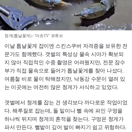
청게(톱날꽃게) / '마초TV' 유튜브
이날 톱날꽃게 잡이엔 스킨스쿠버 자격증을 보유한 전
문가도 함께했다. 갯벌의 특성상 물속 시야가 확보되
지 않아 직접적인 수중 촬영은 어려웠지만, 전문 잠수
부가 직접 물속으로 들어가 톱날꽃게를 찾아 나섰다.
여름철 비로 물이 탁해졌지만, 낙동강 수문이 열려 있
는 이곳에는 여전히 많은 청게가 서식하고 있었다.
갯벌에서 청게를 잡는 건 생각보다 까다로운 작업이었
다. 해루질로 잡는데, 돌 밑이나 뻘 속에 파인 구멍을
하나씩 뒤지며 청게의 흔적을 찾는다. 구멍은 청게가
파서 만든다. 뻘밭이 깊어 발이 빠지기 쉽고 위험하다.