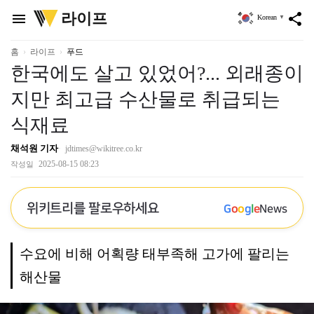
위
라이프
menu
share
Korean
▼
키
트
리
홈
라이프
푸드
한국에도 살고 있었어?... 외래종이
지만 최고급 수산물로 취급되는
식재료
채석원 기자
jdtimes@wikitree.co.kr
2025-08-15 08:23
작성일
위키트리를 팔로우하세요
G
o
o
g
l
e
News
수요에 비해 어획량 태부족해 고가에 팔리는
해산물