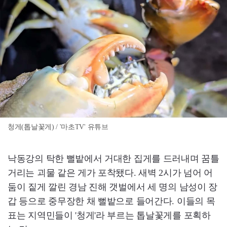
청게(톱날꽃게) / '마초TV' 유튜브
낙동강의 탁한 뻘밭에서 거대한 집게를 드러내며 꿈틀
거리는 괴물 같은 게가 포착됐다. 새벽 2시가 넘어 어
둠이 짙게 깔린 경남 진해 갯벌에서 세 명의 남성이 장
갑 등으로 중무장한 채 뻘밭으로 들어간다. 이들의 목
표는 지역민들이 '청게'라 부르는 톱날꽃게를 포획하