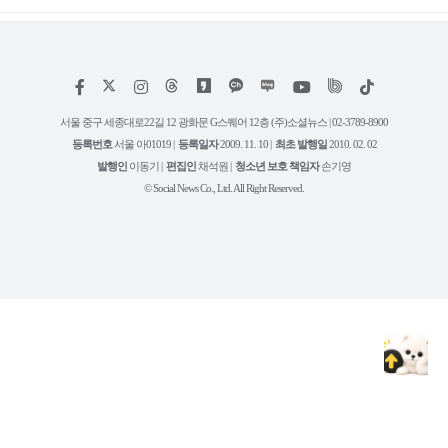
저
페
인
위
틱
작
이
스
키
톡
권
스
타
트
서울 중구 세종대로22길 12 광화문 G스퀘어 12층 (주)소셜뉴스 | 02-3789-8900
정
북
그
리
보
등록번호
서울 아01019 |
등록일자
2009. 11. 10 |
최초 발행일
2010. 02. 02
램
유
튜
발행인
이동기 |
편집인
채석원 |
청소년 보호 책임자
손기영
브
© Social News Co., Ltd. All Right Reserved.