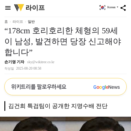
위
라이프
menu
share
Korean
▼
키
트
리
홈
라이프
일반
“178cm 호리호리한 체형의 59세
이 남성, 발견하면 당장 신고해야
합니다”
손기영 기자
sky@wikitree.co.kr
2025-08-20 08:58
작성일
위키트리를 팔로우하세요
G
o
o
g
l
e
News
김건희 특검팀이 공개한 지명수배 전단