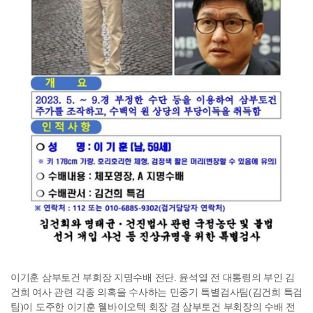
이기훈 삼부토건 부회장 지명수배 전단. 윤석열 전 대통령의 부인 김
건희 여사 관련 각종 의혹을 수사하는 민중기 특별검사팀(김건희 특검
팀)이 도주한 이기훈 웰바이오텍 회장 겸 삼부토건 부회장의 수배 전