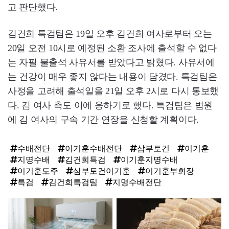
고 판단했다.
김건희 특검팀은 19일 오후 김건희 여사로부터 오는
20일 오전 10시로 예정된 소환 조사에 출석할 수 없다
는 자필 불출석 사유서를 받았다고 밝혔다. 사유서에
는 건강이 매우 좋지 않다는 내용이 담겼다. 특검팀은
사정을 고려해 출석일을 21일 오후 2시로 다시 통보했
다. 김 여사 측도 이에 응하기로 했다. 특검팀은 법원
에 김 여사의 구속 기간 연장을 신청할 계획이다.
수배전단
이기훈수배전단
삼부토건
이기훈
지명수배
김건희특검
이기훈지명수배
이기훈도주
삼부토건이기훈
이기훈부회장
특검
김건희특검팀
지명수배전단
탑
라
인