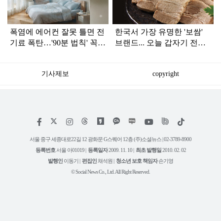
폭염에 에어컨 잘못 틀면 전
한국서 가장 유명한 '보쌈'
기료 폭탄…'90분 법칙' 꼭
브랜드... 오늘 갑자기 전해
확인하세요
진 안 좋은 소식
기사제보
copyright
저
페
인
위
틱
작
이
스
키
톡
권
스
타
트
서울 중구 세종대로22길 12 광화문 G스퀘어 12층 (주)소셜뉴스 | 02-3789-8900
정
북
그
리
보
등록번호
서울 아01019 |
등록일자
2009. 11. 10 |
최초 발행일
2010. 02. 02
램
유
튜
발행인
이동기 |
편집인
채석원 |
청소년 보호 책임자
손기영
브
© Social News Co., Ltd. All Right Reserved.