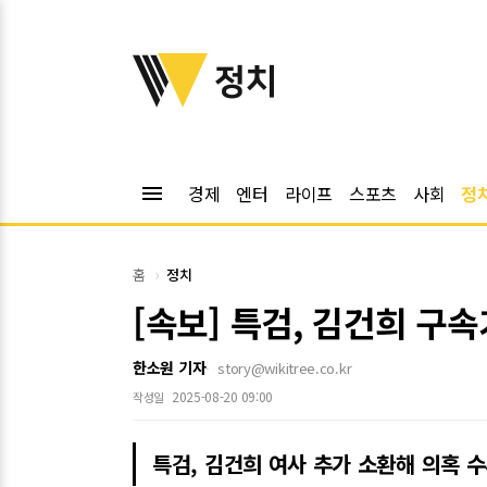
위키트리
정치
menu
경제
엔터
라이프
스포츠
사회
정
홈
정치
[속보] 특검, 김건희 구
한소원 기자
story@wikitree.co.kr
2025-08-20 09:00
작성일
특검, 김건희 여사 추가 소환해 의혹 수