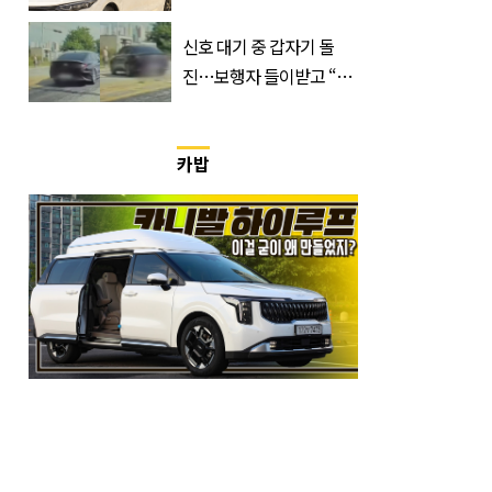
시원해집니다
신호 대기 중 갑자기 돌
진…보행자 들이받고 “다
시 죽여 드릴까”
카밥