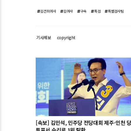
김건희여사
김여사
구속
특검
특별검사팀
기사제보
copyright
관련기사
[속보] 김민석, 민주당 전당대회 제주·인천 
투표서 승리로 1위 탈환