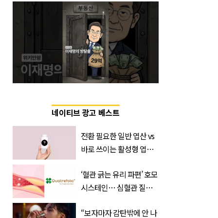
네이티브 광고 베스트
전환 필요한 일반 엽산 vs
바로 쓰이는 활성형 엽
산… 차이는?
‘혈관 긁는 유리 파편’ 호모
‘Quatrefolic®’ 주목
시스테인… 심혈관 질환
으로 사망 위험 부른다
“보자마자 감탄밖에 안 나