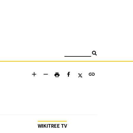
검색
add
remove
link
print
WIKITREE TV