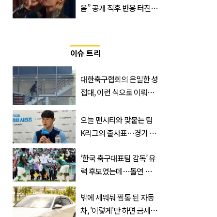
옴” 공개 직후 반응 터진
진로 뷔 캠페인 영상
이슈 트리
대한축구협회의 은밀한 성
접대, 이런 식으로 이뤄졌
다
오늘 맨시티와 맞붙는 팀
K리그의 출사표…경기 시
간, 장소, 볼 수 있는 곳은?
‘한국 축구대표팀 감독’ 유
력 후보였는데…돌연 코
트디부아르 지휘봉 잡은
‘거장’
밖에 세워둬 찜통 된 자동
차, '이렇게'만 하면 금세