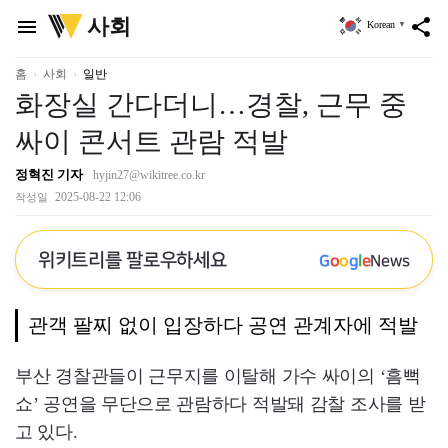
위
사회
menu
share
Korean
▼
키
트
리
홈
사회
일반
화장실 간다더니…경찰, 근무 중
싸이 콘서트 관람 적발
정혁진 기자
hyjin27@wikitree.co.kr
2025-08-22 12:06
작성일
위키트리를 팔로우하세요
G
o
o
g
l
e
News
관객 팔찌 없이 입장하다 공연 관계자에 적발
부산 경찰관들이 근무지를 이탈해 가수 싸이의 ‘흠뻑
쇼’ 공연을 무단으로 관람하다 적발돼 감찰 조사를 받
고 있다.