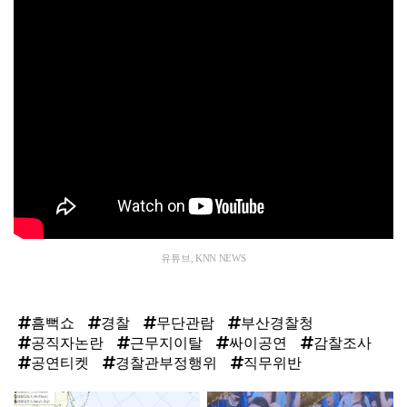
유튜브, KNN NEWS
흠뻑쇼
경찰
무단관람
부산경찰청
공직자논란
근무지이탈
싸이공연
감찰조사
공연티켓
경찰관부정행위
직무위반
탑