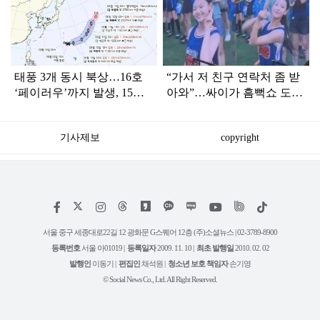
라
인
태풍 3개 동시 북상…16호
“가서 저 친구 연락처 좀 받
‘페이러우’까지 발생, 15호
아와”…싸이가 흠뻑쇼 도중
‘찬홈’ 한국 영향은?
즉석 캐스팅한 여학생 ‘정
체’
기사제보
copyright
저
페
인
위
틱
작
이
스
키
톡
권
스
타
트
서울 중구 세종대로22길 12 광화문 G스퀘어 12층 (주)소셜뉴스 | 02-3789-8900
정
북
그
리
보
등록번호
서울 아01019 |
등록일자
2009. 11. 10 |
최초 발행일
2010. 02. 02
램
유
튜
발행인
이동기 |
편집인
채석원 |
청소년 보호 책임자
손기영
브
© Social News Co., Ltd. All Right Reserved.