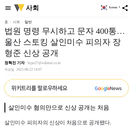
위
사회
menu
share
Korean
▼
키
트
리
홈
사회
일반
법원 명령 무시하고 문자 400통…
울산 스토킹 살인미수 피의자 장
형준 신상 공개
정혁진 기자
hyjin27@wikitree.co.kr
2025-08-22 14:07
작성일
위키트리를 팔로우하세요
G
o
o
g
l
e
News
살인미수 혐의만으로 신상 공개는 처음
살인미수 피의자의 신상이 처음으로 공개됐다.