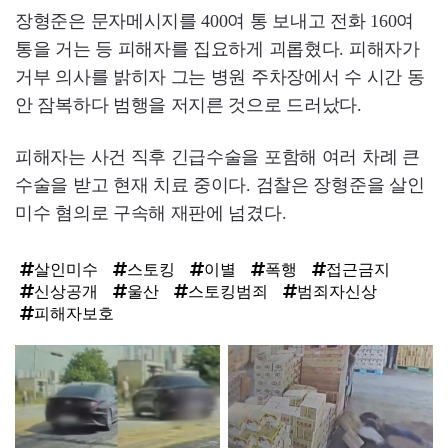
장형준은 문자메시지를 400여 통 보내고 전화 160여
통을 거는 등 피해자를 집요하게 괴롭혔다. 피해자가
거부 의사를 밝히자 그는 병원 주차장에서 수 시간 동
안 잠복하다 범행을 저지른 것으로 드러났다.
피해자는 사건 직후 긴급수술을 포함해 여러 차례 큰
수술을 받고 현재 치료 중이다. 검찰은 장형준을 살인
미수 혐의로 구속해 재판에 넘겼다.
살인미수
스토킹
이별
폭행
접근금지
신상공개
울산
스토킹범죄
범죄자신상
피해자보호
탑
라
인