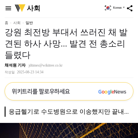
위
사회
menu
share
Korean
▼
키
트
리
홈
사회
일반
강원 최전방 부대서 쓰러진 채 발
견된 하사 사망... 발견 전 총소리
들렸다
채석원 기자
jdtimes@wikitree.co.kr
2025-08-23 14:34
작성일
위키트리를 팔로우하세요
G
o
o
g
l
e
News
응급헬기로 수도병원으로 이송했지만 끝내...