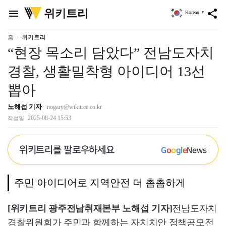
위
위키트리
menu
share
Korean
▼
키
트
리
홈
위키트리
“현장 목소리 담았다” 전남도자치
경찰, 생활밀착형 아이디어 13선
뽑아
노해섭 기자
nogary@wikitree.co.kr
2025-08-24 15:53
작성일
위키트리를 팔로우하세요
G
o
o
g
l
e
News
주민 아이디어로 지역안전 더 촘촘하게
[위키트리 광주전남취재본부 노해섭 기자]
전남도자치
경찰위원회가 주민과 함께하는 자치치안 정책공모전