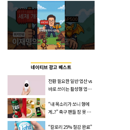
네이티브 광고 베스트
전환 필요한 일반 엽산 vs
바로 쓰이는 활성형 엽
산… 차이는?
“내 목소리가 쏘니 형에
‘Quatrefolic®’ 주목
게..?” 축구 팬들 잠 못 들
게 할 테라의 역대급 이벤
“칼로리 25% 절감 완료”
트