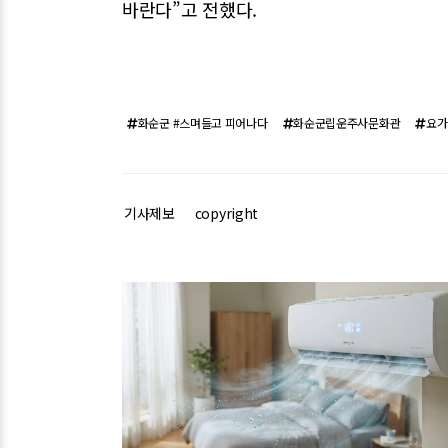
바란다”고 전했다.
화순군 #스며들고 피어나다
화순군립운주사문화관
요가
기사제보
copyright
관련기사