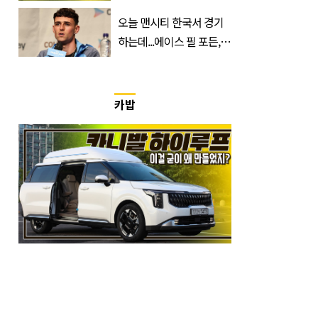
무순위 청약 시작, 분양가
오늘 맨시티 한국서 경기
는?
하는데...에이스 필 포든,
이강인 향해 '깜짝 발언'
카밥