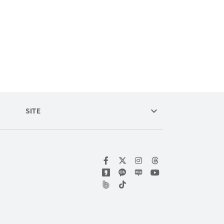
keyboard_arrow_down
SITE
위키트리 페이스북
위키트리 인스타그램
위키트리 유튜브
위키트리 틱톡