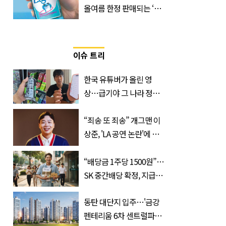
올여름 한정 판매되는 ‘최
저 칼로리 소주’ 나왔다
이슈 트리
한국 유튜버가 올린 영
상…급기야 그 나라 정부
가 실제로 움직였다
“죄송 또 죄송” 개그맨 이
상준, 'LA 공연 논란'에 고
개 숙였다…무슨 일
“배당금 1주당 1500원”…
SK 중간배당 확정, 지급일
과 대상은?
동탄 대단지 입주…'금강
펜테리움 6차 센트럴파크'