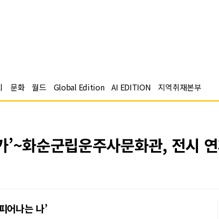
치
문화
월드
Global Edition
AI EDITION
지역취재본부
가’~화순군립운주사문화관, 전시 연
피어나는 나’