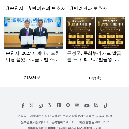
순천시
반려견과 보호자
반려견과 보호자
탑
라
인
순천시, 2027 세계태권도한
곡성군, 문화누리카드 발급
마당 품었다…글로벌 스포
률 도내 최고…‘발급왕’ 시·
츠 중심도시 도약
군 부문 1위
기사제보
copyright
저
페
인
위
틱
작
이
스
키
톡
권
스
타
트
서울 중구 세종대로22길 12 광화문 G스퀘어 12층 (주)소셜뉴스 | 02-3789-8900
정
북
그
리
보
등록번호
서울 아01019 |
등록일자
2009. 11. 10 |
최초 발행일
2010. 02. 02
램
유
튜
발행인
이동기 |
편집인
채석원 |
청소년 보호 책임자
손기영