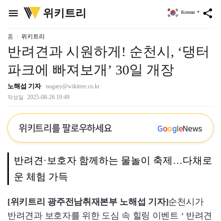
위
위키트리
menu
share
Korean
▼
키
트
리
홈
위키트리
반려견과 시원하게! 순천시, ‘댕터
파크에 빠져보개’ 30일 개장
노해섭 기자
nogary@wikitree.co.kr
2025-08-26 19:49
작성일
위키트리를 팔로우하세요
G
o
o
g
l
e
News
반려견·보호자 함께하는 물놀이 축제…다채로
운 체험 가득
[위키트리 광주전남취재본부 노해섭 기자]
순천시가
반려견과 보호자를 위한 도심 속 힐링 이벤트 ‘ 반려견