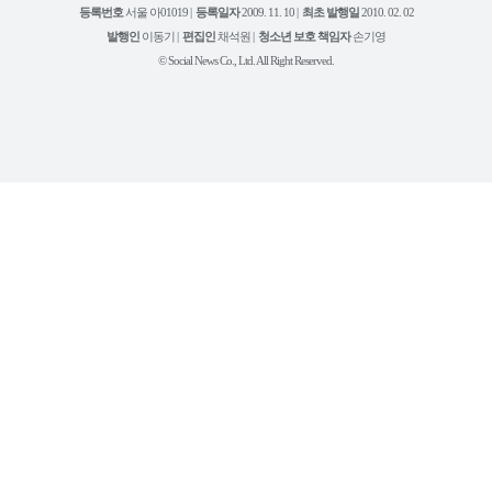
북
그
리
보
등록번호
서울 아01019 |
등록일자
2009. 11. 10 |
최초 발행일
2010. 02. 02
램
유
튜
발행인
이동기 |
편집인
채석원 |
청소년 보호 책임자
손기영
브
© Social News Co., Ltd. All Right Reserved.