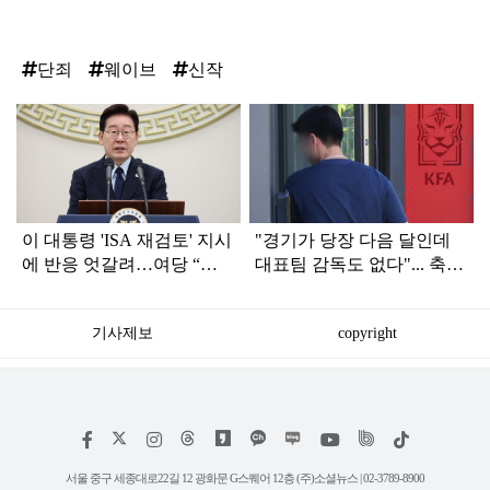
단죄
웨이브
신작
탑
라
인
이 대통령 'ISA 재검토' 지시
"경기가 당장 다음 달인데
에 반응 엇갈려…여당 “적
대표팀 감독도 없다"... 축구
극 환영” 야당 “졸속 국정”
협회 현재 상황
기사제보
copyright
저
페
인
위
틱
작
이
스
키
톡
권
스
타
트
서울 중구 세종대로22길 12 광화문 G스퀘어 12층 (주)소셜뉴스 | 02-3789-8900
정