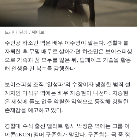
드라마 '단죄' / 웨이브
주인공 하소민 역은 배우 이주영이 맡는다. 경찰대를
자퇴한 후 무명 배우로 살아가던 하소민은 보이스피싱
으로 가족과 꿈 모두를 잃은 뒤, 딥페이크 기술을 활용
해 인생을 건 복수를 감행한다.
보이스피싱 조직 ‘일성파’의 수장이자 냉철한 범죄 설
계자인 마석구 역에는 배우 지승현이 나선다. 지승현
은 세상에 둘도 없을 악랄한 악역으로 등장해 강렬한
존재감을 예고하고 있다.
경찰대 수석 출신 엘리트 형사 박정훈 역에는 그룹 아
이콘(iKON) 멤버 구준회가 맡았다. 구준회는 극 중 정