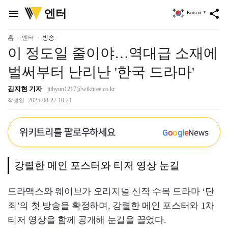
위
엔터
menu
share
Korean
▼
키
트
리
홈
엔터
방송
이 정도일 줄이야…역대급 소재에
벌써부터 난리난 '한국 드라마'
김지현 기자
jiihyun1217@wikitree.co.kr
2025-08-27 10:21
작성일
위키트리를 팔로우하세요
G
o
o
g
l
e
News
강렬한 메인 포스터와 티저 영상 눈길
드라맥스와 웨이브가 오리지널 신작 수목 드라마 ‘단
죄’의 첫 방송을 확정하며, 강렬한 메인 포스터와 1차
티저 영상을 함께 공개해 눈길을 끌었다.