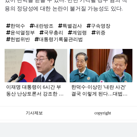
있어 탄력을 받을 수 있다. 반면 기각될 경우 혐의 적
용의 정당성에 대한 논란이 불거질 가능성도 있다.
한덕수
내란방조
특별검사
구속영장
윤석열정부
국무총리
계엄령
위증
헌법위반
대통령기록물관리법
탑
라
인
이재명 대통령이 6시간 부
한덕수·이상민 '내란 사건'
동산 난상토론서 강조한 내
결국 이렇게 된다…대법원
용... 13일 최종 대책 발표되
이 발표한 중요한 내용
나
기사제보
copyright