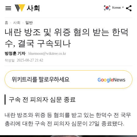
위
사회
menu
share
Korean
▼
키
트
리
홈
사회
일반
내란 방조 및 위증 혐의 받는 한덕
수, 결국 구속되나
방정훈 기자
bluemoon@wikitree.co.kr
2025-08-27 21:42
작성일
위키트리를 팔로우하세요
G
o
o
g
l
e
News
구속 전 피의자 심문 종료
내란 방조와 위증 등 혐의를 받고 있는 한덕수 전 국무
총리에 대한 구속 전 피의자 심문이 27일 종료됐다.