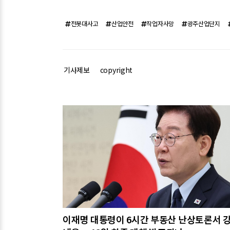
전봇대사고
산업안전
작업자사망
광주산업단지
기사제보
copyright
관련기사
이재명 대통령이 6시간 부동산 난상토론서 