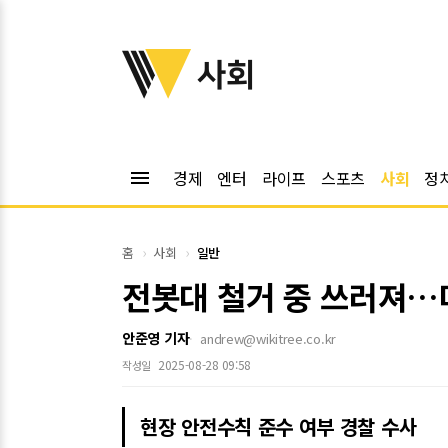
위키트리
사회
menu
경제
엔터
라이프
스포츠
사회
정
홈
사회
일반
전봇대 철거 중 쓰러져…
안준영 기자
andrew@wikitree.co.kr
2025-08-28 09:58
작성일
현장 안전수칙 준수 여부 경찰 수사