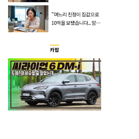
쏟은 어머니
"며느리 친정이 집값으로
10억을 보탰습니다... 맘이
불편하네요"
카밥