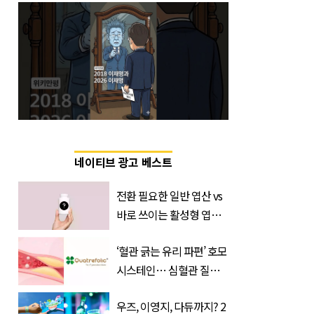
네이티브 광고 베스트
전환 필요한 일반 엽산 vs
바로 쓰이는 활성형 엽
산… 차이는?
‘혈관 긁는 유리 파편’ 호모
‘Quatrefolic®’ 주목
시스테인… 심혈관 질환
으로 사망 위험 부른다
우즈, 이영지, 다듀까지? 2