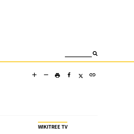
검색
add
remove
link
print
WIKITREE TV