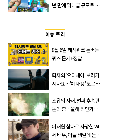
년 만에 역대급 규모로 돌
아온 ‘이슬라이브 페스티
벌’
이슈 트리
8월 6일 캐시워크 돈버는
퀴즈 문제+정답
화제의 '오디세이' 보러가
시나요…'이 내용' 모르고
가면 절반만 보입니다
초유의 사태, 벌써 후속편
논의 중…올해 최단기간
400만 돌파 성공한 ‘영화’
정체
이태원 참사로 사망한 24
세 배우, 아들 생일에 눈물