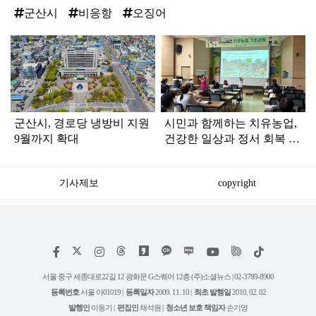
군산시
비응항
오징어
탑
라
인
군산시, 경로당 냉방비 지원
시민과 함께하는 치유농업,
9월까지 확대
건강한 일상과 정서 회복 돕
는다
기사제보
copyright
저
페
인
위
틱
작
이
스
키
톡
권
스
타
트
서울 중구 세종대로22길 12 광화문 G스퀘어 12층 (주)소셜뉴스 | 02-3789-8900
정
북
그
리
보
등록번호
서울 아01019 |
등록일자
2009. 11. 10 |
최초 발행일
2010. 02. 02
램
유
튜
발행인
이동기 |
편집인
채석원 |
청소년 보호 책임자
손기영