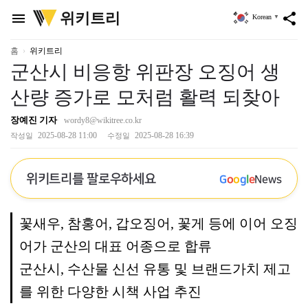
위
위키트리
menu
share
Korean
▼
키
트
리
홈
위키트리
군산시 비응항 위판장 오징어 생
산량 증가로 모처럼 활력 되찾아
장예진 기자
wordy8@wikitree.co.kr
2025-08-28 11:00
2025-08-28 16:39
작성일
수정일
위키트리를 팔로우하세요
G
o
o
g
l
e
News
꽃새우, 참홍어, 갑오징어, 꽃게 등에 이어 오징
어가 군산의 대표 어종으로 합류
군산시, 수산물 신선 유통 및 브랜드가치 제고
를 위한 다양한 시책 사업 추진