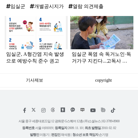
임실군
개별공시지가
열람 의견제출
탑
라
인
임실군, A형간염 지속 발생
임실군 폭염 속 독거노인·독
으로 예방수칙 준수 권고
거가구 지킨다...고독사 예
방 밀착 행정 총력
기사제보
copyright
저
페
인
위
틱
작
이
스
키
톡
권
스
타
트
서울 중구 세종대로22길 12 광화문 G스퀘어 12층 (주)소셜뉴스 | 02-3789-8900
정
북
그
리
보
등록번호
서울 아01019 |
등록일자
2009. 11. 10 |
최초 발행일
2010. 02. 02
램
유
튜
발행인
이동기 |
편집인
채석원 |
청소년 보호 책임자
손기영