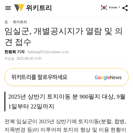
위
위키트리
menu
share
Korean
▼
키
트
리
홈
위키트리
임실군, 개별공시지가 열람 및 의
견 접수
한평희 기자
hphking0323@wikitree.co.kr
2025-08-28 13:01
작성일
위키트리를 팔로우하세요
G
o
o
g
l
e
News
2025년 상반기 토지이동 분 900필지 대상, 9월
1일부터 22일까지
전북 임실군이 2025년 상반기에 토지이동(분할, 합병,
지목변경 등)이 이루어져 토지의 형상 및 이용 현황이