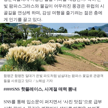
빛 팜파스그라스와 물길이 어우러진 풍경은 유럽의 시
골길을 연상케 하며, 감성 여행을 즐기려는 젊은 층에
게 인기를 끌고 있다.
함평군 함평천 일대가 은빛 파도처럼 넘실대는 팜파스 꽃길로 관광객
들을 사로잡고 있다. / 노해섭 기자
####SNS 핫플레이스, 사계절 매력 뽐내
SNS를 통해 입소문이 퍼지면서 ‘사진 맛집’으로 급부