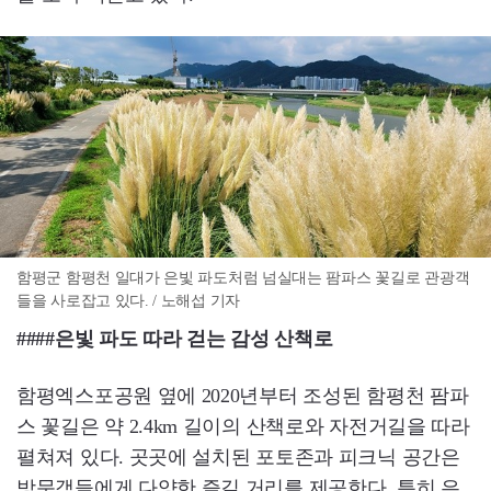
함평군 함평천 일대가 은빛 파도처럼 넘실대는 팜파스 꽃길로 관광객
들을 사로잡고 있다. / 노해섭 기자
####은빛 파도 따라 걷는 감성 산책로
함평엑스포공원 옆에 2020년부터 조성된 함평천 팜파
스 꽃길은 약 2.4km 길이의 산책로와 자전거길을 따라
펼쳐져 있다. 곳곳에 설치된 포토존과 피크닉 공간은
방문객들에게 다양한 즐길 거리를 제공한다. 특히 은