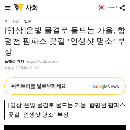
위
사회
menu
share
Korean
▼
키
트
리
홈
사회
일반
[영상]은빛 물결로 물드는 가을, 함
평천 팜파스 꽃길 ‘인생샷 명소’ 부
상
노해섭 기자
nogary@wikitree.co.kr
2025-08-28 16:01
작성일
위키트리를 팔로우하세요
G
o
o
g
l
e
News
[영상]은빛 물결로 물드는 가을, 함평천 팜파스
꽃길 ‘인생샷 명소’ 부상