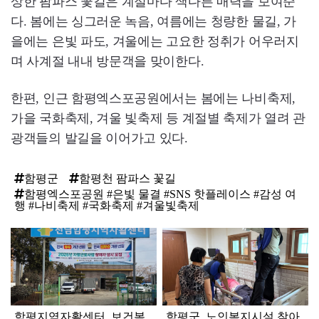
상한 팜파스 꽃길은 계절마다 색다른 매력을 보여준
다. 봄에는 싱그러운 녹음, 여름에는 청량한 물길, 가
을에는 은빛 파도, 겨울에는 고요한 정취가 어우러지
며 사계절 내내 방문객을 맞이한다.
한편, 인근 함평엑스포공원에서는 봄에는 나비축제,
가을 국화축제, 겨울 빛축제 등 계절별 축제가 열려 관
광객들의 발길을 이어가고 있다.
함평군
함평천 팜파스 꽃길
함평엑스포공원 #은빛 물결 #SNS 핫플레이스 #감성 여
행 #나비축제 #국화축제 #겨울빛축제
탑
라
인
함평지역자활센터, 보건복
함평군, 노인복지시설 찾아