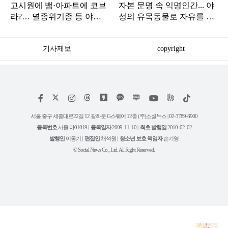
고시원에 뱀·아파트에 코브
자본 문명 속 익명인간... 야
라?… 멸종위기종 등 야생
성의 유목동물로 자유를 그
동물 200마리 들여온 조직
리다
기사제보
copyright
저
페
인
위
틱
작
이
스
키
톡
권
스
타
트
서울 중구 세종대로22길 12 광화문 G스퀘어 12층 (주)소셜뉴스 | 02-3789-8900
정
북
그
리
보
등록번호
서울 아01019 |
등록일자
2009. 11. 10 |
최초 발행일
2010. 02. 02
램
유
튜
발행인
이동기 |
편집인
채석원 |
청소년 보호 책임자
손기영
브
© Social News Co., Ltd. All Right Reserved.