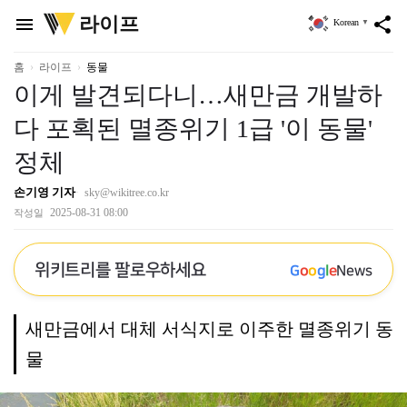
위
라이프
menu
share
Korean
▼
키
트
리
홈
라이프
동물
이게 발견되다니…새만금 개발하
다 포획된 멸종위기 1급 '이 동물'
정체
손기영 기자
sky@wikitree.co.kr
2025-08-31 08:00
작성일
위키트리를 팔로우하세요
G
o
o
g
l
e
News
새만금에서 대체 서식지로 이주한 멸종위기 동
물