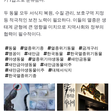
두 동물 모두 서식지 복원, 수질 관리, 보호구역 지정
등 적극적인 보전 노력이 필요하다. 이들의 멸종은 생
태계 균형에 큰 영향을 미치므로 지역사회와 정부의
협력이 필수적이다.
동물
멸종위기종
멸종위기동물
금개구리
맹꽁이
새만금
한국동물
한국멸종위기동물
야생동물
멸종위기야생동물
새만금동물
새만금야생동물
새만금동물이주
새만금야생동물이주
대체서식지
한국멸종위기종
탑
라
인