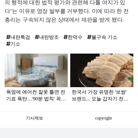
의 행적에 대한 법적 평가와 관련해 다툴 여지가 있
다"는 이유로 영장 발부를 거부했다. 이에 따라 한 전
총리는 구속되지 않은 상태에서 재판을 받게 됐다.
내란특검
내란방조
한덕수
불구속 기소
기소
탑
라
인
폭염에 에어컨 잘못 틀면 전
한국서 가장 유명한 '보쌈'
기료 폭탄…'90분 법칙' 꼭
브랜드... 오늘 갑자기 전해
확인하세요
진 안 좋은 소식
기사제보
copyright