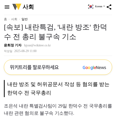
위
사회
menu
share
Korean
▼
키
트
리
홈
사회
일반
[속보] 내란특검, '내란 방조' 한덕
수 전 총리 불구속 기소
윤희정 기자
hjyun@wikitree.co.kr
2025-08-29 11:00
작성일
위키트리를 팔로우하세요
G
o
o
g
l
e
News
내란 방조 및 허위공문서 작성 등 혐의를 받는
한덕수 전 국무총리
조은석 내란 특별검사팀이 29일 한덕수 전 국무총리를
내란 관련 혐의로 불구속 기소했다.