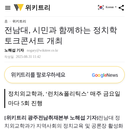
위
위키트리
menu
share
Korean
▼
키
트
리
홈
위키트리
전남대, 시민과 함께하는 정치학
토크콘서트 개최
노해섭 기자
nogary@wikitree.co.kr
2025-08-31 11:42
작성일
위키트리를 팔로우하세요
G
o
o
g
l
e
News
정치외교학과, ‘런치&폴리틱스’ 매주 금요일
마다 5회 진행
[위키트리 광주전남취재본부 노해섭 기자]
전남대 정
치외교학과가 지역사회의 정치교육 및 공론장 활성화