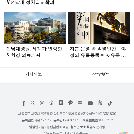
전남대 정치외교학과
탑
라
인
전남대병원, 세계가 인정한
자본 문명 속 익명인간... 야
친환경 의료기관
성의 유목동물로 자유를 그
리다
기사제보
copyright
저
페
인
위
틱
작
이
스
키
톡
권
스
타
트
서울 중구 세종대로22길 12 광화문 G스퀘어 12층 (주)소셜뉴스 | 02-3789-8900
정
북
그
리
보
등록번호
서울 아01019 |
등록일자
2009. 11. 10 |
최초 발행일
2010. 02. 02
램
유
튜
발행인
이동기 |
편집인
채석원 |
청소년 보호 책임자
손기영
브
© Social News Co., Ltd. All Right Reserved.