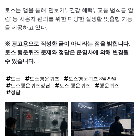
토스는 앱을 통해 '만보기', '건강 혜택', '교통 범칙금 알
림' 등 사용자 편의를 위한 다양한 실생활 맞춤형 기능
을 제공하고 있다.
※ 광고용으로 작성한 글이 아니라는 점을 밝힙니다.
토스 행운퀴즈 문제와 정답은 운영사에 의해 변경될
수 있습니다.
토스
토스행운퀴즈
토스행운퀴즈 8월29일
토스행운퀴즈정답
토스 행운퀴즈
행운퀴즈
정답
탑
라
인