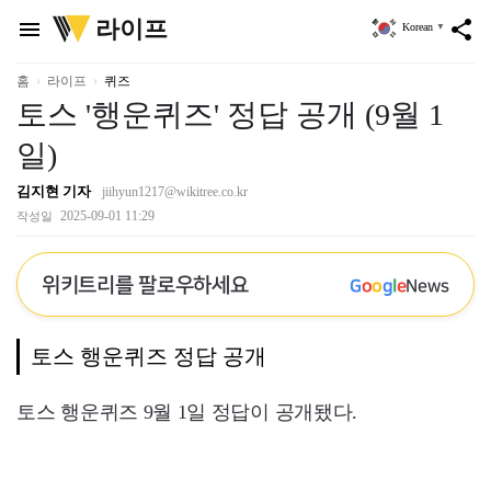
위
라이프
menu
share
Korean
▼
키
트
리
홈
라이프
퀴즈
토스 '행운퀴즈' 정답 공개 (9월 1
일)
김지현 기자
jiihyun1217@wikitree.co.kr
2025-09-01 11:29
작성일
위키트리를 팔로우하세요
G
o
o
g
l
e
News
토스 행운퀴즈 정답 공개
토스 행운퀴즈 9월 1일 정답이 공개됐다.