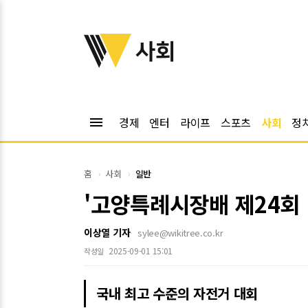
위키트리
사회
menu
경제
엔터
라이프
스포츠
사회
정
홈
사회
일반
'고양특례시장배 제24회 K
이상열 기자
sylee@wikitree.co.kr
2025-09-01 15:01
작성일
국내 최고 수준의 자전거 대회