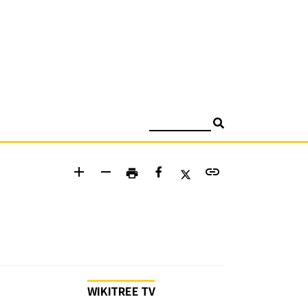
검색
add
remove
link
print
WIKITREE TV