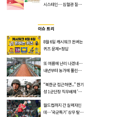
시스테인… 심혈관 질환
으로 사망 위험 부른다
이슈 트리
8월 6일 캐시워크 돈버는
퀴즈 문제+정답
또 여름에 난리 나겠네…
내년부터 농가에 풀린다는
'신품종' 한국 과일
“북한군 접근하면...” 한기
성 1군단장 직무배제 '사
유' 또 있었다
월드컵까지 간 실력자인
데…'국군특기' 상무 탈락