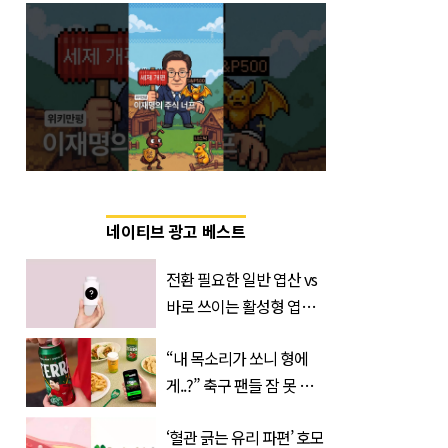
네이티브 광고 베스트
전환 필요한 일반 엽산 vs
바로 쓰이는 활성형 엽
산… 차이는?
“내 목소리가 쏘니 형에
‘Quatrefolic®’ 주목
게..?” 축구 팬들 잠 못 들
게 할 테라의 역대급 이벤
‘혈관 긁는 유리 파편’ 호모
트