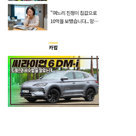
해 난리 난 '한국 국가대표'
"며느리 친정이 집값으로
10억을 보탰습니다... 맘이
불편하네요"
카밥