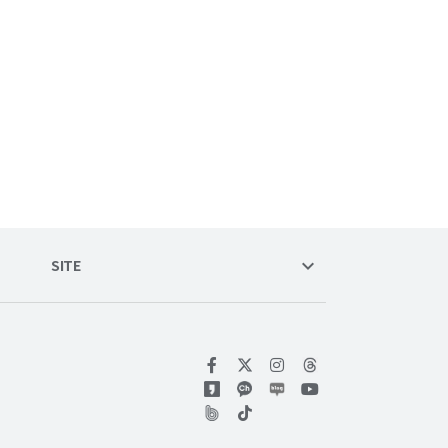
keyboard_arrow_down
SITE
위키트리 페이스북
위키트리 인스타그램
위키트리 유튜브
위키트리 틱톡