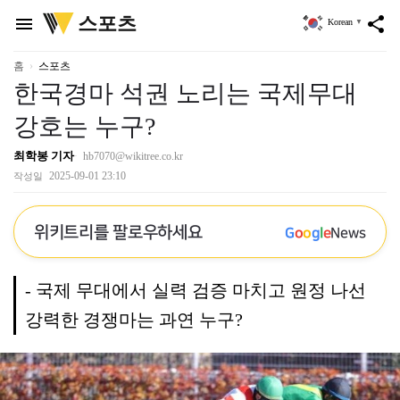
위
스포츠
menu
share
Korean
▼
키
트
리
홈
스포츠
한국경마 석권 노리는 국제무대
강호는 누구?
최학봉 기자
hb7070@wikitree.co.kr
2025-09-01 23:10
작성일
위키트리를 팔로우하세요
G
o
o
g
l
e
News
- 국제 무대에서 실력 검증 마치고 원정 나선
강력한 경쟁마는 과연 누구?