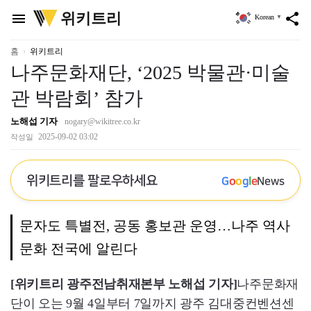
위
위키트리
menu
share
Korean
▼
키
트
리
홈
위키트리
나주문화재단, ‘2025 박물관·미술
관 박람회’ 참가
노해섭 기자
nogary@wikitree.co.kr
2025-09-02 03:02
작성일
위키트리를 팔로우하세요
G
o
o
g
l
e
News
문자도 특별전, 공동 홍보관 운영…나주 역사
문화 전국에 알린다
[위키트리 광주전남취재본부 노해섭 기자]
나주문화재
단이 오는 9월 4일부터 7일까지 광주 김대중컨벤션센