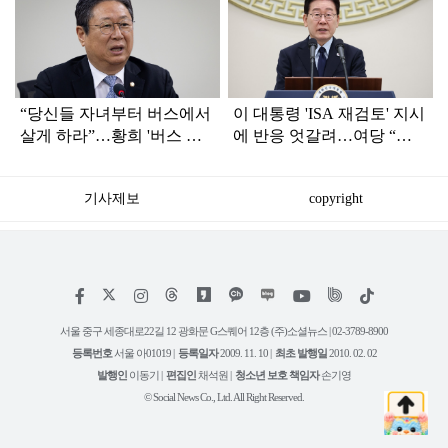
라
인
“당신들 자녀부터 버스에서
이 대통령 'ISA 재검토' 지시
살게 하라”…황희 '버스 하
에 반응 엇갈려…여당 “적
우스'에 직격탄
극 환영” 야당 “졸속 국정”
기사제보
copyright
저
페
인
위
틱
작
이
스
키
톡
권
스
타
트
서울 중구 세종대로22길 12 광화문 G스퀘어 12층 (주)소셜뉴스 | 02-3789-8900
정
북
그
리
보
등록번호
서울 아01019 |
등록일자
2009. 11. 10 |
최초 발행일
2010. 02. 02
램
유
튜
발행인
이동기 |
편집인
채석원 |
청소년 보호 책임자
손기영
브
© Social News Co., Ltd. All Right Reserved.