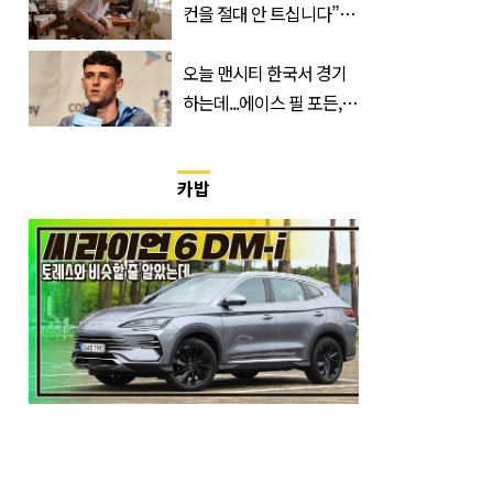
컨을 절대 안 트십니다”…
반응 폭발한 사연의 정체
오늘 맨시티 한국서 경기
하는데...에이스 필 포든,
이강인 향해 '깜짝 발언'
카밥