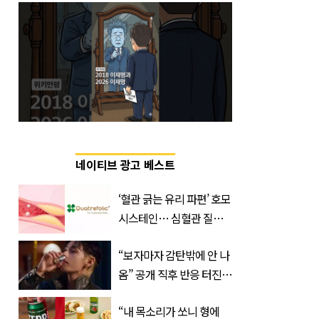
네이티브 광고 베스트
‘혈관 긁는 유리 파편’ 호모
시스테인… 심혈관 질환
으로 사망 위험 부른다
“보자마자 감탄밖에 안 나
옴” 공개 직후 반응 터진
진로 뷔 캠페인 영상
“내 목소리가 쏘니 형에