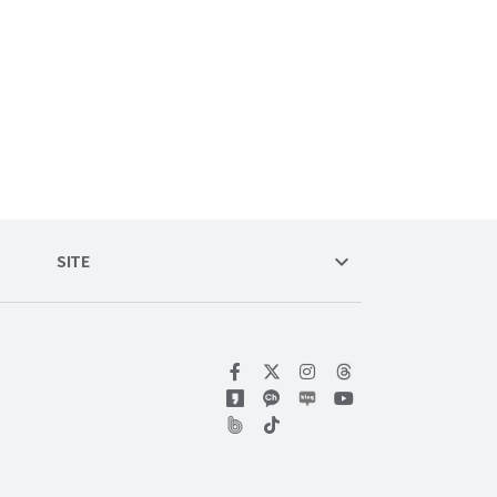
keyboard_arrow_down
SITE
위키트리 페이스북
위키트리 인스타그램
위키트리 유튜브
위키트리 틱톡