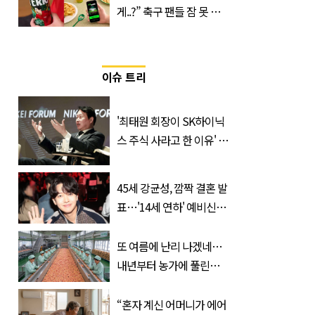
게..?” 축구 팬들 잠 못 들
게 할 테라의 역대급 이벤
트
이슈 트리
'최태원 회장이 SK하이닉
스 주식 사라고 한 이유' 글
급속 확산
45세 강균성, 깜짝 결혼 발
표…'14세 연하' 예비신부
정체는 놀랍게도…
또 여름에 난리 나겠네…
내년부터 농가에 풀린다는
'신품종' 한국 과일
“혼자 계신 어머니가 에어