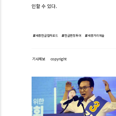
인할 수 있다.
세종한글컬처로드
한글펀칭투어
세종거리예술
기사제보
copyright
관련기사