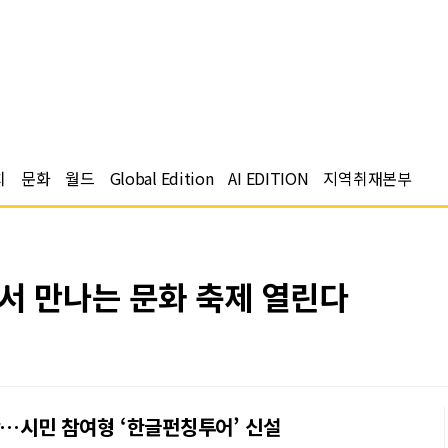
치
문화
월드
Global Edition
AI EDITION
지역취재본부
서 만나는 문화 축제 열린다
막…시민 참여형 ‘한글펀칭투어’ 신설