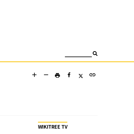
검색
add
remove
link
print
WIKITREE TV