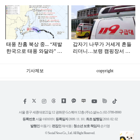
탑
라
인
태풍 찬홈 북상 중... “제발
갑자기 나무가 거세게 흔들
한국으로 태풍 와달라” 말
리더니…보령 캠핑장서 일
나오는 이유
가족 등 7명 병원행
기사제보
copyright
저
페
인
위
틱
작
이
스
키
톡
권
스
타
트
서울 중구 세종대로22길 12 광화문 G스퀘어 12층 (주)소셜뉴스 | 02-3789-8900
정
북
그
리
보
등록번호
서울 아01019 |
등록일자
2009. 11. 10 |
최초 발행일
2010. 02. 02
램
유
튜
발행인
이동기 |
편집인
채석원 |
청소년 보호 책임자
손기영
브
© Social News Co., Ltd. All Right Reserved.