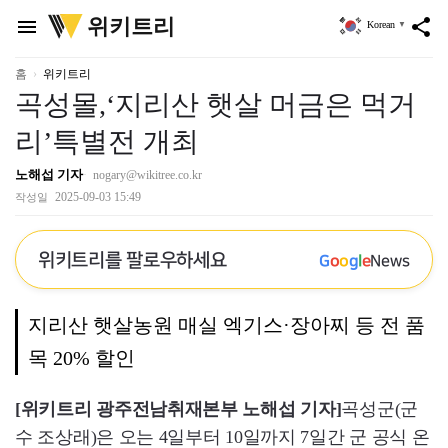
위
위키트리
menu
share
Korean
▼
키
트
리
홈
위키트리
곡성몰,‘지리산 햇살 머금은 먹거
리’특별전 개최
노해섭 기자
nogary@wikitree.co.kr
2025-09-03 15:49
작성일
위키트리를 팔로우하세요
G
o
o
g
l
e
News
지리산 햇살농원 매실 엑기스·장아찌 등 전 품
목 20% 할인
[위키트리 광주전남취재본부 노해섭 기자]
곡성군(군
수 조상래)은 오는 4일부터 10일까지 7일간 군 공식 온