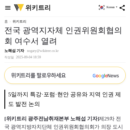
위
위키트리
menu
share
Korean
▼
키
트
리
홈
위키트리
전국 광역지자체 인권위원회협의
회 여수서 열려
노해섭 기자
nogary@wikitree.co.kr
2025-09-04 18:59
작성일
위키트리를 팔로우하세요
G
o
o
g
l
e
News
5일까지 특강·포럼·현안 공유와 지역 인권 제
도 발전 논의
[위키트리 광주전남취재본부 노해섭 기자]
제29차 전
국 광역지방자치단체 인권위원회협의회가 의장 도시