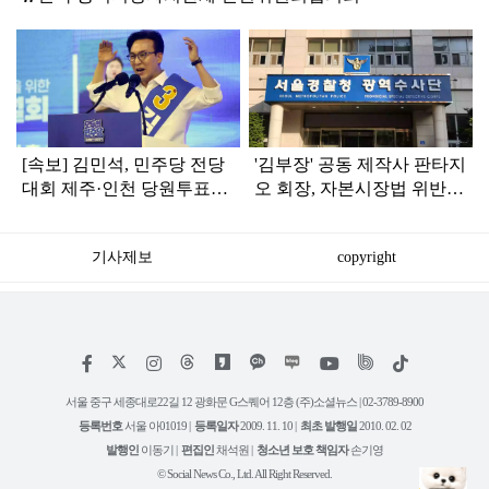
탑
라
인
[속보] 김민석, 민주당 전당
'김부장' 공동 제작사 판타지
대회 제주·인천 당원투표서
오 회장, 자본시장법 위반
승리로 1위 탈환
혐의로 피소됐다
기사제보
copyright
저
페
인
위
틱
작
이
스
키
톡
권
스
타
트
서울 중구 세종대로22길 12 광화문 G스퀘어 12층 (주)소셜뉴스 | 02-3789-8900
정
북
그
리
보
등록번호
서울 아01019 |
등록일자
2009. 11. 10 |
최초 발행일
2010. 02. 02
램
유
튜
발행인
이동기 |
편집인
채석원 |
청소년 보호 책임자
손기영
브
© Social News Co., Ltd. All Right Reserved.