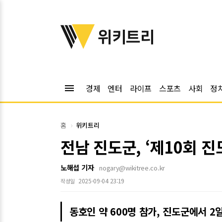
위키트리
위키트리
menu
경제
엔터
라이프
스포츠
사회
정
홈
위키트리
전남 진도군, ‘제10회 
노해섭 기자
nogary@wikitree.co.kr
2025-09-04 23:19
작성일
동호인 약 600명 참가, 진도군에서 2