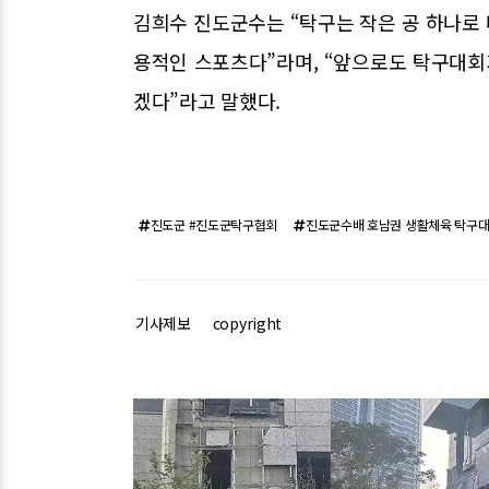
김희수 진도군수는 “탁구는 작은 공 하나로 
용적인 스포츠다”라며, “앞으로도 탁구대회
겠다”라고 말했다.
진도군 #진도군탁구협회
진도군수배 호남권 생활체육 탁구
기사제보
copyright
관련기사