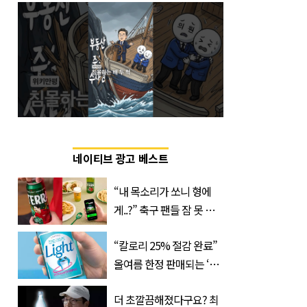
네이티브 광고 베스트
“내 목소리가 쏘니 형에
게..?” 축구 팬들 잠 못 들
게 할 테라의 역대급 이벤
“칼로리 25% 절감 완료”
트
올여름 한정 판매되는 ‘최
저 칼로리 소주’ 나왔다
더 초깔끔해졌다구요? 최