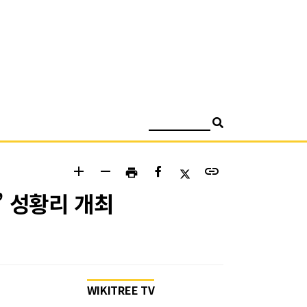
검색
add
remove
link
print
’ 성황리 개최
WIKITREE TV