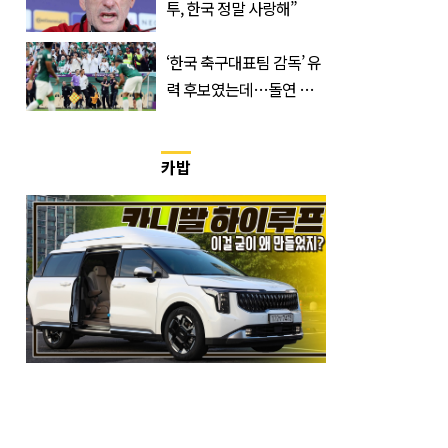
투, 한국 정말 사랑해”
‘한국 축구대표팀 감독’ 유
력 후보였는데…돌연 코
트디부아르 지휘봉 잡은
‘거장’
카밥