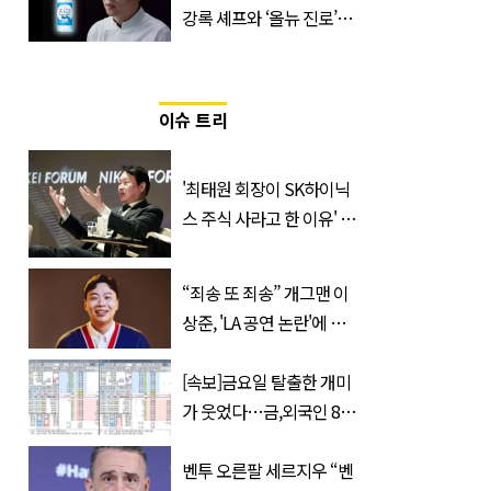
강록 셰프와 ‘올뉴 진로’의
만남
이슈 트리
'최태원 회장이 SK하이닉
스 주식 사라고 한 이유' 글
급속 확산
“죄송 또 죄송” 개그맨 이
상준, 'LA 공연 논란'에 고
개 숙였다…무슨 일
[속보]금요일 탈출한 개미
가 웃었다…금,외국인 8조
매수에도 월,삼성전자·SK
하이닉스 '와르르'
벤투 오른팔 세르지우 “벤