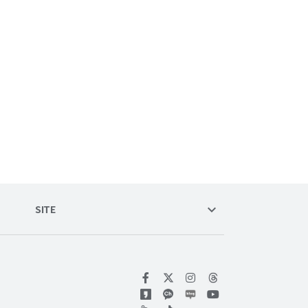
keyboard_arrow_down
SITE
위키트리 페이스북
위키트리 인스타그램
위키트리 유튜브