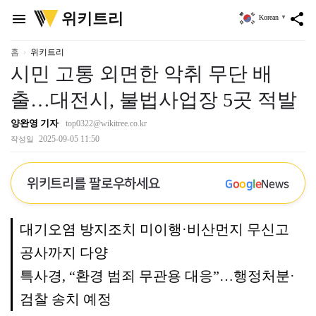
위
위키트리
menu
share
Korean
▼
키
트
리
홈
위키트리
시민 고통 외면한 악취 무단 배
출…대전시, 불법사업장 5곳 적발
양완영 기자
top0322@wikitree.co.kr
2025-09-05 11:50
작성일
위키트리를 팔로우하세요
G
o
o
g
l
e
News
대기오염 방지조치 미이행·비산먼지 무신고
공사까지 다양
특사경, “환경 범죄 무관용 대응”…행정처분·
검찰 송치 예정