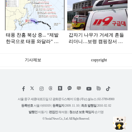
탑
라
인
태풍 찬홈 북상 중... “제발
갑자기 나무가 거세게 흔들
한국으로 태풍 와달라” 말
리더니…보령 캠핑장서 일
나오는 이유
가족 등 7명 병원행
기사제보
copyright
저
페
인
위
틱
작
이
스
키
톡
권
스
타
트
서울 중구 세종대로22길 12 광화문 G스퀘어 12층 (주)소셜뉴스 | 02-3789-8900
정
북
그
리
보
등록번호
서울 아01019 |
등록일자
2009. 11. 10 |
최초 발행일
2010. 02. 02
램
유
튜
발행인
이동기 |
편집인
채석원 |
청소년 보호 책임자
손기영
브
© Social News Co., Ltd. All Right Reserved.