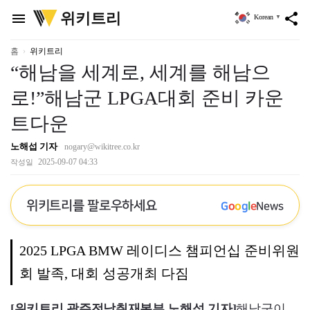
위
위키트리
menu
share
Korean
▼
키
트
리
홈
위키트리
“해남을 세계로, 세계를 해남으
로!”해남군 LPGA대회 준비 카운
트다운
노해섭 기자
nogary@wikitree.co.kr
2025-09-07 04:33
작성일
위키트리를 팔로우하세요
G
o
o
g
l
e
News
2025 LPGA BMW 레이디스 챔피언십 준비위원
회 발족, 대회 성공개최 다짐
[위키트리 광주전남취재본부 노해섭 기자]
해남군이