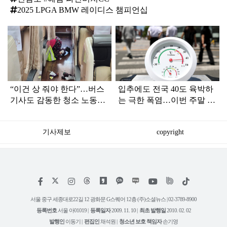
2025 LPGA BMW 레이디스 챔피언십
탑
라
인
“이건 상 줘야 한다”…버스
입추에도 전국 40도 육박하
기사도 감동한 청소 노동자
는 극한 폭염…이번 주말 날
의 '직업 정신' (+사진)
씨는?
기사제보
copyright
저
페
인
위
틱
작
이
스
키
톡
권
스
타
트
서울 중구 세종대로22길 12 광화문 G스퀘어 12층 (주)소셜뉴스 | 02-3789-8900
정
북
그
리
보
등록번호
서울 아01019 |
등록일자
2009. 11. 10 |
최초 발행일
2010. 02. 02
램
유
튜
발행인
이동기 |
편집인
채석원 |
청소년 보호 책임자
손기영