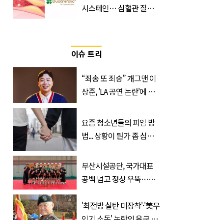
시스테인… 심혈관 질환
으로 사망 위험 부른다
이슈 트리
“죄송 또 죄송” 개그맨 이
상준, 'LA 공연 논란'에 고
개 숙였다…무슨 일
요즘 청소년들의 피임 방
법... 상황이 뭔가 좀 심각
한 것 같다
부산시설공단, 국가대표
공백 넘고 정상 우뚝…디
비전리그 우승컵 품었다
'최전방 실탄 미장착'·'美무
인기 소동' 논란의 육군 1