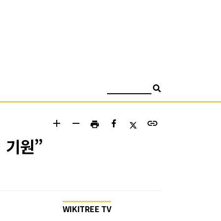
검색
add
remove
link
print
 기원”
WIKITREE TV