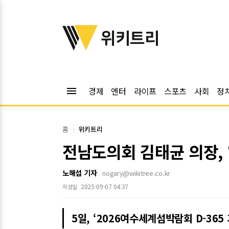
위키트리
위키트리
menu
경제
엔터
라이프
스포츠
사회
정
홈
위키트리
전남도의회 김태균 의장, 
노해섭 기자
nogary@wikitree.co.kr
2025-09-07 04:37
작성일
5일, ‘2026여수세계섬박람회 D-365