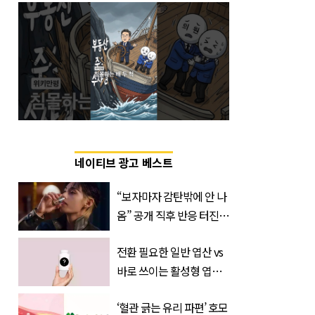
네이티브 광고 베스트
“보자마자 감탄밖에 안 나
옴” 공개 직후 반응 터진
진로 뷔 캠페인 영상
전환 필요한 일반 엽산 vs
바로 쓰이는 활성형 엽
산… 차이는?
‘혈관 긁는 유리 파편’ 호모
‘Quatrefolic®’ 주목