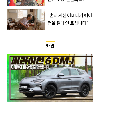
군단장, 결국 이렇게 됐다
“혼자 계신 어머니가 에어
컨을 절대 안 트십니다”…
반응 폭발한 사연의 정체
카밥