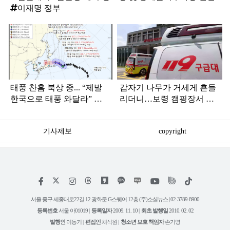
이재명 정부
탑
라
인
태풍 찬홈 북상 중... “제발
갑자기 나무가 거세게 흔들
한국으로 태풍 와달라” 말
리더니…보령 캠핑장서 일
나오는 이유
가족 등 7명 병원행
기사제보
copyright
저
페
인
위
틱
작
이
스
키
톡
권
스
타
트
서울 중구 세종대로22길 12 광화문 G스퀘어 12층 (주)소셜뉴스 | 02-3789-8900
정
북
그
리
보
등록번호
서울 아01019 |
등록일자
2009. 11. 10 |
최초 발행일
2010. 02. 02
램
유
튜
발행인
이동기 |
편집인
채석원 |
청소년 보호 책임자
손기영