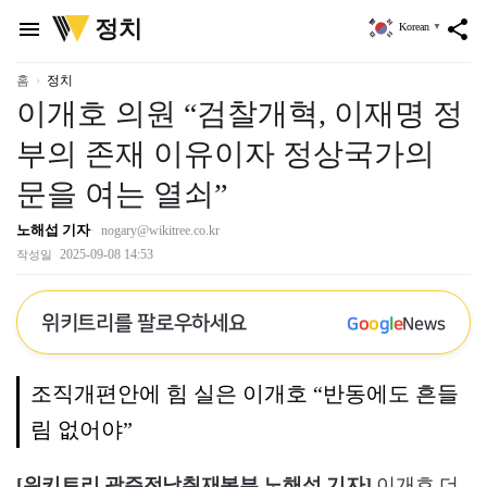
위
정치
menu
share
Korean
▼
키
트
리
홈
정치
이개호 의원 “검찰개혁, 이재명 정
부의 존재 이유이자 정상국가의
문을 여는 열쇠”
노해섭 기자
nogary@wikitree.co.kr
2025-09-08 14:53
작성일
위키트리를 팔로우하세요
G
o
o
g
l
e
News
조직개편안에 힘 실은 이개호 “반동에도 흔들
림 없어야”
[위키트리 광주전남취재본부 노해섭 기자]
이개호 더