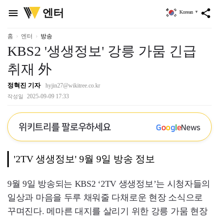
위
엔터
menu
share
Korean
▼
키
트
리
홈
엔터
방송
KBS2 '생생정보' 강릉 가뭄 긴급
취재 外
정혁진 기자
hyjin27@wikitree.co.kr
2025-09-09 17:33
작성일
위키트리를 팔로우하세요
G
o
o
g
l
e
News
'2TV 생생정보' 9월 9일 방송 정보
9월 9일 방송되는 KBS2 ‘2TV 생생정보’는 시청자들의
일상과 마음을 두루 채워줄 다채로운 현장 소식으로
꾸며진다. 메마른 대지를 살리기 위한 강릉 가뭄 현장