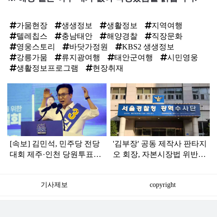
가뭄현장
생생정보
생활정보
지역여행
텔레칩스
충남태안
해양경찰
직장문화
영웅스토리
바닷가정원
KBS2 생생정보
강릉가뭄
류지광여행
태안군여행
시민영웅
생활정보프로그램
현장취재
탑
라
인
[속보] 김민석, 민주당 전당
'김부장' 공동 제작사 판타지
대회 제주·인천 당원투표서
오 회장, 자본시장법 위반
승리로 1위 탈환
혐의로 피소됐다
기사제보
copyright