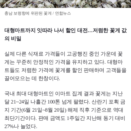
충남 보령항에 위판된 꽃게 / 연합뉴스
대형마트까지 잇따라 나서 할인 대전…저렴한 꽃게 값
의 비밀
실제 다른 식재료 가격들이 고공행진 중인 가운데 꽃
게는 꾸준히 안정적인 가격을 유지하고 있다. 대형마
트들도 저렴한 가격에 꽃게를 할인 판매하며 고객들을
끌어모으는 데 한창이다.
국내 최대 대형마트인 이마트 집계 결과 꽃게는 지난
달 21~24일 나흘간 100톤 넘게 팔렸다. 산란기 포획 금
지 기간(6월 21일~8월 20일) 해제 직후 기준으로 역대
최단기간이다. 판매 금액도 1주일간 지난해 동기 대비
27%나 늘었다.