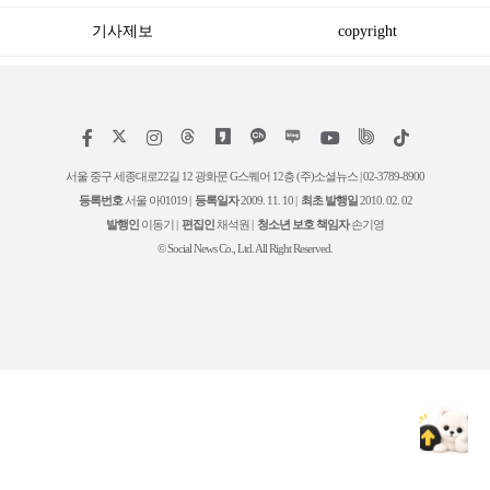
기사제보
copyright
저
페
인
위
틱
작
이
스
키
톡
권
스
타
트
서울 중구 세종대로22길 12 광화문 G스퀘어 12층 (주)소셜뉴스 | 02-3789-8900
정
북
그
리
보
등록번호
서울 아01019 |
등록일자
2009. 11. 10 |
최초 발행일
2010. 02. 02
램
유
튜
발행인
이동기 |
편집인
채석원 |
청소년 보호 책임자
손기영
브
© Social News Co., Ltd. All Right Reserved.