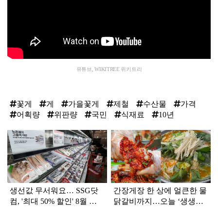
유튜브, WIKITREE 위키트리
꽃게
게
가을꽃게
제철
수산물
가격
어획량
위판량
국민
식재료
10년
탑
라
인
생선값 무서워요… SSG닷
간장게장 한 상에 얼큰한 물
컴, '최대 50% 할인' 8월 수
닭갈비까지…오늘 ‘생생정
산대전 연다
보’ 맛집