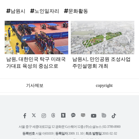
남원시
노인일자리
문화활동
탑
라
인
남원, 대한민국 탁구 미래국
남원시, 만인공원 조성사업
가대표 육성의 중심으로
주민설명회 개최
기사제보
copyright
저
페
인
위
틱
작
이
스
키
톡
권
스
타
트
서울 중구 세종대로22길 12 광화문 G스퀘어 12층 (주)소셜뉴스 | 02-3789-8900
정
북
그
리
보
등록번호
서울 아01019 |
등록일자
2009. 11. 10 |
최초 발행일
2010. 02. 02
램
유