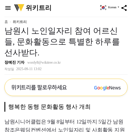
위
위키트리
menu
share
Korean
▼
키
트
리
홈
위키트리
남원시 노인일자리 참여 어르신
들, 문화활동으로 특별한 하루를
선사받다.
장예진 기자
wordy8@wikitree.co.kr
2025-09-11 13:02
작성일
위키트리를 팔로우하세요
G
o
o
g
l
e
News
행복한 동행 문화활동 행사 개최
남원시니어클럽은 9월 8일부터 12일까지 5일간 남원
참조은웨딩컨벤션에서 노인일자리 및 사회활동 지원