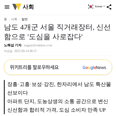
위
사회
menu
share
Korean
▼
키
트
리
홈
사회
일반
남도 4개군 서울 직거래장터, 신선
함으로 '도심을 사로잡다'
노해섭 기자
nogary@wikitree.co.kr
2025-09-14 08:15
작성일
위키트리를 팔로우하세요
G
o
o
g
l
e
News
장흥·고흥·보성·강진, 한자리에서 남도 특산물
선보이다
아파트 단지, 도농상생의 소통 공간으로 변신
신선함과 합리적 가격, 도심 소비자 만족 UP