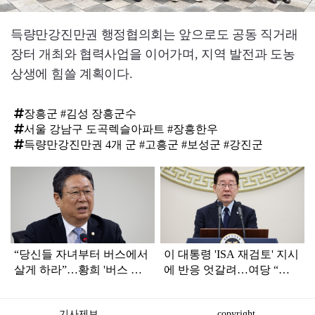
득량만강진만권 행정협의회는 앞으로도 공동 직거래
장터 개최와 협력사업을 이어가며, 지역 발전과 도농
상생에 힘쓸 계획이다.
장흥군 #김성 장흥군수
서울 강남구 도곡렉슬아파트 #장흥한우
득량만강진만권 4개 군 #고흥군 #보성군 #강진군
탑
라
인
“당신들 자녀부터 버스에서
이 대통령 'ISA 재검토' 지시
살게 하라”…황희 '버스 하
에 반응 엇갈려…여당 “적
우스'에 직격탄
극 환영” 야당 “졸속 국정”
기사제보
copyright