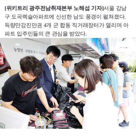
[위키트리 광주전남취재본부 노해섭 기자]
서울 강남
구 도곡렉슬아파트에 신선한 남도 풍경이 펼쳐졌다.
득량만강진만권 4개 군 합동 직거래장터가 열리며 아
파트 입주민들의 큰 관심을 받았다.