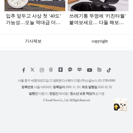
입추 앞두고 사상 첫 ‘40도’
쓰레기통 뚜껑에 '키친타월'
가능성…오늘 역대급 더위
붙여보세요… 다들 해보라
절정
던 이유가 있었네요
기사제보
copyright
저
페
인
위
틱
작
이
스
키
톡
권
스
타
트
서울 중구 세종대로22길 12 광화문 G스퀘어 12층 (주)소셜뉴스 | 02-3789-8900
정
북
그
리
보
등록번호
서울 아01019 |
등록일자
2009. 11. 10 |
최초 발행일
2010. 02. 02
램
유
튜
발행인
이동기 |
편집인
채석원 |
청소년 보호 책임자
손기영
브
© Social News Co., Ltd. All Right Reserved.