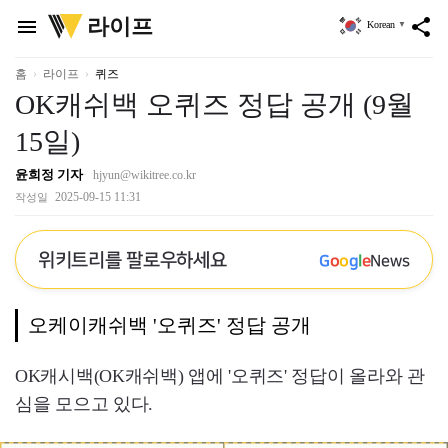
위
라이프
menu
share
Korean
▼
키
트
리
홈
라이프
퀴즈
OK캐쉬백 오퀴즈 정답 공개 (9월
15일)
윤희정 기자
hjyun@wikitree.co.kr
2025-09-15 11:31
작성일
위키트리를 팔로우하세요
G
o
o
g
l
e
News
오케이캐쉬백 '오퀴즈' 정답 공개
OK캐시백(OK캐쉬백) 앱에 '오퀴즈' 정답이 올라와 관
심을 모으고 있다.