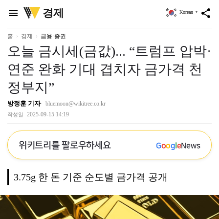
위
경제
menu
share
Korean
▼
키
트
리
홈
경제
금융·증권
오늘 금시세(금값)... “트럼프 압박·
연준 완화 기대 겹치자 금가격 천
정부지”
방정훈 기자
bluemoon@wikitree.co.kr
2025-09-15 14:19
작성일
위키트리를 팔로우하세요
G
o
o
g
l
e
News
3.75g 한 돈 기준 순도별 금가격 공개