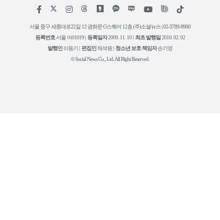
저
페
인
위
틱
작
이
스
키
톡
권
스
타
트
서울 중구 세종대로22길 12 광화문 G스퀘어 12층 (주)소셜뉴스 | 02-3789-8900
정
북
그
리
보
등록번호
서울 아01019 |
등록일자
2009. 11. 10 |
최초 발행일
2010. 02. 02
램
유
튜
발행인
이동기 |
편집인
채석원 |
청소년 보호 책임자
손기영
브
© Social News Co., Ltd. All Right Reserved.