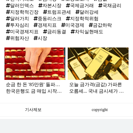
달러인덱스
자본시장
국제금거래
국채금리
지정학적긴장
트럼프관세
달러강세
달러가치
중동리스크
지정학적위험
투자심리
경제지표
미국경제
금값하락
미국경제지표
금리동결
차익실현매도
위험자산
시장
탑
라
인
순금 한 돈 '85만원' 돌파…
오늘 금가격(금값) 가파른
한국은행도 금 매입 시작했
오름세... 국내 금시세가 달
다
러 환율 하락에도 치솟은 이
유
기사제보
copyright