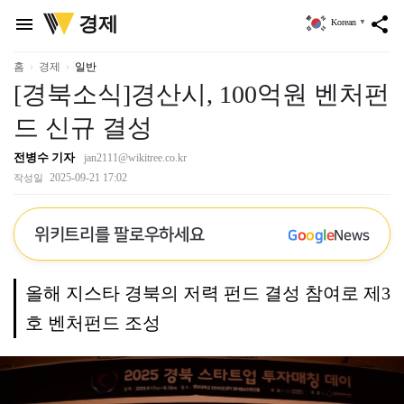
위
경제
menu
share
Korean
▼
키
트
리
홈
경제
일반
[경북소식]경산시, 100억원 벤처펀
드 신규 결성
전병수 기자
jan2111@wikitree.co.kr
2025-09-21 17:02
작성일
위키트리를 팔로우하세요
G
o
o
g
l
e
News
올해 지스타 경북의 저력 펀드 결성 참여로 제3
호 벤처펀드 조성