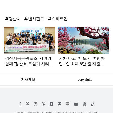
경산시
벤처펀드
스타트업
탑
라
인
경산시공무원노조, 자녀와
기차 타고 '이 도시' 여행하
함께 '경산 바로알기 시티투
면 1인 최대 8만 원 지원받
어' 나서
는다
기사제보
copyright
저
페
인
위
틱
작
이
스
키
톡
권
스
타
트
서울 중구 세종대로22길 12 광화문 G스퀘어 12층 (주)소셜뉴스 | 02-3789-8900