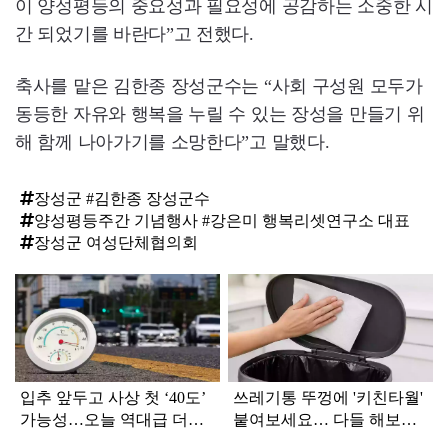
이 양성평등의 중요성과 필요성에 공감하는 소중한 시
간 되었기를 바란다”고 전했다.
축사를 맡은 김한종 장성군수는 “사회 구성원 모두가
동등한 자유와 행복을 누릴 수 있는 장성을 만들기 위
해 함께 나아가기를 소망한다”고 말했다.
장성군 #김한종 장성군수
양성평등주간 기념행사 #강은미 행복리셋연구소 대표
장성군 여성단체협의회
탑
라
인
입추 앞두고 사상 첫 ‘40도’
쓰레기통 뚜껑에 '키친타월'
가능성…오늘 역대급 더위
붙여보세요… 다들 해보라
절정
던 이유가 있었네요