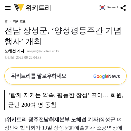
위
위키트리
menu
share
Korean
▼
키
트
리
홈
위키트리
전남 장성군, ‘양성평등주간 기념
행사’ 개최
노해섭 기자
nogary@wikitree.co.kr
2025-09-22 04:38
작성일
위키트리를 팔로우하세요
G
o
o
g
l
e
News
‘함께 지키는 약속, 평등한 장성’ 표어… 회원,
군민 200여 명 동참
[위키트리 광주전남취재본부 노해섭 기자]
장성군 여
성단체협의회가 19일 장성문화예술회관 소공연장에