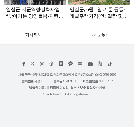
임실군 시군역량강화사업
임실군, 6월 1일 기준 공동·
“찾아가는 영양돌봄-저탄소
개별주택가격(안) 열람 및
식생활” 성료
의견청취 시작
기사제보
copyright
저
페
인
위
틱
작
이
스
키
톡
권
스
타
트
서울 중구 세종대로22길 12 광화문 G스퀘어 12층 (주)소셜뉴스 | 02-3789-8900
정
북
그
리
보
등록번호
서울 아01019 |
등록일자
2009. 11. 10 |
최초 발행일
2010. 02. 02
램
유
튜
발행인
이동기 |
편집인
채석원 |
청소년 보호 책임자
손기영
브
© Social News Co., Ltd. All Right Reserved.