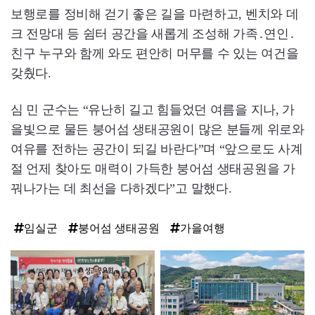
보행로를 정비해 걷기 좋은 길을 마련하고, 벤치와 데
크 전망대 등 쉼터 공간을 새롭게 조성해 가족․연인․
친구 누구와 함께 와도 편안히 머무를 수 있는 여건을
갖췄다.
심 민 군수는 “유난히 길고 힘들었던 여름을 지나, 가
을빛으로 물든 붕어섬 생태공원이 많은 분들께 위로와
여유를 전하는 공간이 되길 바란다”며 “앞으로도 사계
절 언제 찾아도 매력이 가득한 붕어섬 생태공원을 가
꿔나가는 데 최선을 다하겠다”고 말했다.
임실군
붕어섬 생태공원
가을여행
탑
라
인