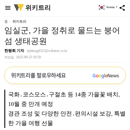
위
위키트리
menu
share
Korean
▼
키
트
리
홈
위키트리
임실군, 가을 정취로 물드는 붕어
섬 생태공원
한평희 기자
hphking0323@wikitree.co.kr
2025-09-23 10:59
작성일
위키트리를 팔로우하세요
G
o
o
g
l
e
News
국화․코스모스․구절초 등 14종 가을꽃 배치,
10월 중 만개 예정
경관 조성 및 다양한 안전․편의시설 보강, 특별
한 가을 여행 선물